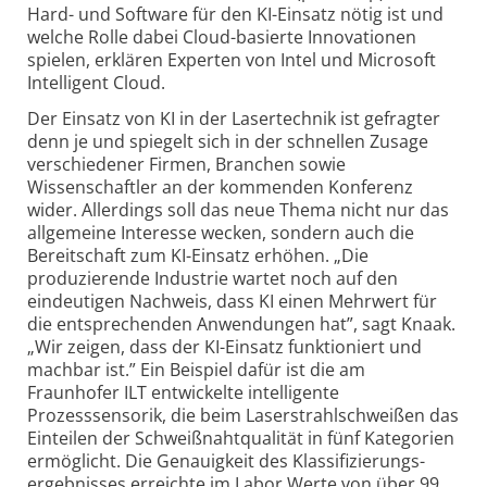
Hard- und Software für den KI-Einsatz nötig ist und
welche Rolle dabei Cloud-basierte Innovationen
spielen, erklären Experten von Intel und Microsoft
Intelligent Cloud.
Der Einsatz von KI in der Lasertechnik ist gefragter
denn je und spiegelt sich in der schnellen Zusage
verschiedener Firmen, Branchen sowie
Wissenschaftler an der kommenden Konferenz
wider. Allerdings soll das neue Thema nicht nur das
allgemeine Interesse wecken, sondern auch die
Bereitschaft zum KI-Einsatz erhöhen. „Die
produzierende Industrie wartet noch auf den
eindeutigen Nachweis, dass KI einen Mehrwert für
die entsprechenden Anwendungen hat”, sagt Knaak.
„Wir zeigen, dass der KI-Einsatz funktioniert und
machbar ist.” Ein Beispiel dafür ist die am
Fraunhofer ILT entwickelte intelligente
Prozesssensorik, die beim Laser­strahl­schweißen das
Einteilen der Schweiß­nahtqualität in fünf Kategorien
ermöglicht. Die Genauigkeit des Klassifizierungs­
ergebnisses erreichte im Labor Werte von über 99