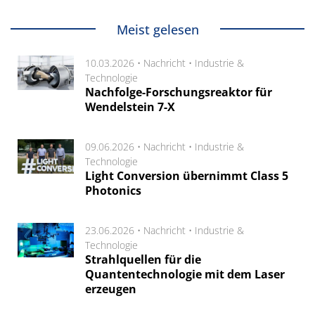
Meist gelesen
10.03.2026 •
Nachricht
•
Industrie &
Technologie
Nachfolge-Forschungsreaktor für
Wendelstein 7-X
09.06.2026 •
Nachricht
•
Industrie &
Technologie
Light Conversion übernimmt Class 5
Photonics
23.06.2026 •
Nachricht
•
Industrie &
Technologie
Strahlquellen für die
Quantentechnologie mit dem Laser
erzeugen