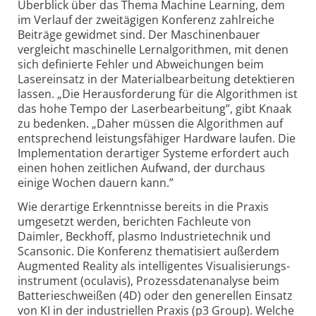
Überblick über das Thema Machine Learning, dem
im Verlauf der zweitägigen Konferenz zahlreiche
Beiträge gewidmet sind. Der Maschinen­bauer
vergleicht maschinelle Lern­algorithmen, mit denen
sich definierte Fehler und Abweichungen beim
Lasereinsatz in der Materialbearbeitung detektieren
lassen. „Die Herausforderung für die Algorithmen ist
das hohe Tempo der Laser­bearbeitung”, gibt Knaak
zu bedenken. „Daher müssen die Algorithmen auf
entsprechend leistungs­fähiger Hardware laufen. Die
Implementation derartiger Systeme erfordert auch
einen hohen zeitlichen Aufwand, der durchaus
einige Wochen dauern kann.”
Wie derartige Erkenntnisse bereits in die Praxis
umgesetzt werden, berichten Fachleute von
Daimler, Beckhoff, plasmo Industrie­technik und
Scansonic. Die Konferenz thematisiert außerdem
Augmented Reality als intelligentes Visualisierungs­
instrument (oculavis), Prozess­datenanalyse beim
Batterieschweißen (4D) oder den generellen Einsatz
von KI in der industriellen Praxis (p3 Group). Welche