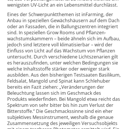
wenigsten UV-Licht an ein Lebensmittel durchlässt.
Eines der Schwerpunkt­themen ist inFarming, der
Anbau in speziellen Gewächs­häusern auf dem Dach
oder an Fassaden, die in Ballungs­zentren integriert
sind. In speziellen Grow Rooms und Pflanzen­
wachstums­kammern – beide ähneln sich im Aufbau,
jedoch sind letztere voll klimatisierbar – wird der
Einfluss von Licht auf das Wachstum von Pflanzen
untersucht. Durch verschiedene Licht­szenarien gilt
es herauszufinden, unter welchen Bedingungen sie
welche Inhalts­stoffe stärker oder weniger stark
ausbilden. Aus den bisherigen Testsaaten Basilikum,
Feldsalat, Mangold und Spinat kann Schlehuber
bereits ein Fazit ziehen: „Veränderungen der
Beleuchtung lassen sich im Geschmack des
Produkts wiederfinden. Bei Mangold etwa reicht das
Spektrum von sehr bitter bis hin zum Verlust der
Bitterstoffe.“ Die Geschmacks­sinne sind ein eher
subjektives Mess­instrument, weshalb die genaue
Zusammensetzung des jeweiligen Versuchs­objekts