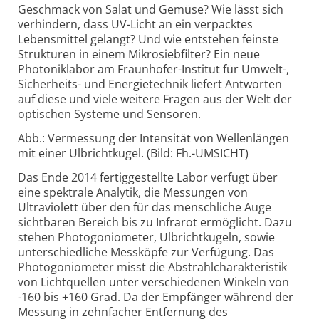
Geschmack von Salat und Gemüse? Wie lässt sich
verhindern, dass UV-Licht an ein verpacktes
Lebensmittel gelangt? Und wie entstehen feinste
Strukturen in einem Mikro­sieb­filter? Ein neue
Photonik­labor am Fraunhofer-Institut für Umwelt-,
Sicherheits- und Energietechnik liefert Antworten
auf diese und viele weitere Fragen aus der Welt der
optischen Systeme und Sensoren.
Abb.: Vermessung der Intensität von Wellenlängen
mit einer Ulbrichtkugel. (Bild: Fh.-UMSICHT)
Das Ende 2014 fertig­gestellte Labor verfügt über
eine spektrale Analytik, die Messungen von
Ultraviolett über den für das menschliche Auge
sichtbaren Bereich bis zu Infrarot ermöglicht. Dazu
stehen Photo­goniometer, Ulbricht­kugeln, sowie
unterschiedliche Messköpfe zur Verfügung. Das
Photo­goniometer misst die Abstrahl­charakteristik
von Lichtquellen unter verschiedenen Winkeln von
-160 bis +160 Grad. Da der Empfänger während der
Messung in zehnfacher Entfernung des