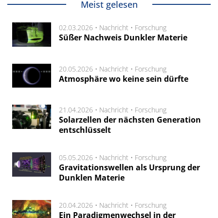
Meist gelesen
02.03.2026 •
Nachricht
•
Forschung
Süßer Nachweis Dunkler Materie
20.05.2026 •
Nachricht
•
Forschung
Atmosphäre wo keine sein dürfte
21.04.2026 •
Nachricht
•
Forschung
Solarzellen der nächsten Generation
entschlüsselt
05.05.2026 •
Nachricht
•
Forschung
Gravitationswellen als Ursprung der
Dunklen Materie
20.04.2026 •
Nachricht
•
Forschung
Ein Paradigmenwechsel in der