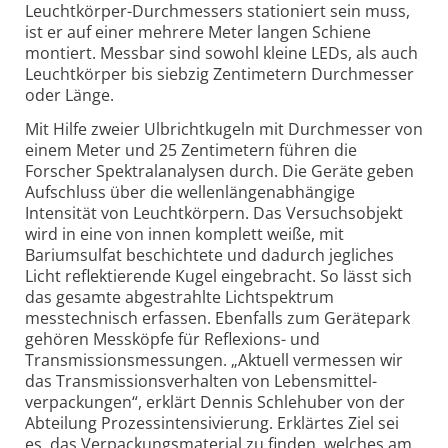
Leuchtkörper-Durchmessers stationiert sein muss,
ist er auf einer mehrere Meter langen Schiene
montiert. Messbar sind sowohl kleine LEDs, als auch
Leuchtkörper bis siebzig Zentimetern Durchmesser
oder Länge.
Mit Hilfe zweier Ulbricht­kugeln mit Durchmesser von
einem Meter und 25 Zentimetern führen die
Forscher Spektral­analysen durch. Die Geräte geben
Aufschluss über die wellenlängen­abhängige
Intensität von Leuchtkörpern. Das Versuchsobjekt
wird in eine von innen komplett weiße, mit
Bariumsulfat beschichtete und dadurch jegliches
Licht reflektierende Kugel eingebracht. So lässt sich
das gesamte abgestrahlte Lichtspektrum
messtechnisch erfassen. Ebenfalls zum Gerätepark
gehören Messköpfe für Reflexions- und
Transmissions­messungen. „Aktuell vermessen wir
das Transmissions­verhalten von Lebensmittel­
verpackungen“, erklärt Dennis Schlehuber von der
Abteilung Prozess­intensivierung. Erklärtes Ziel sei
es, das Verpackungs­material zu finden, welches am