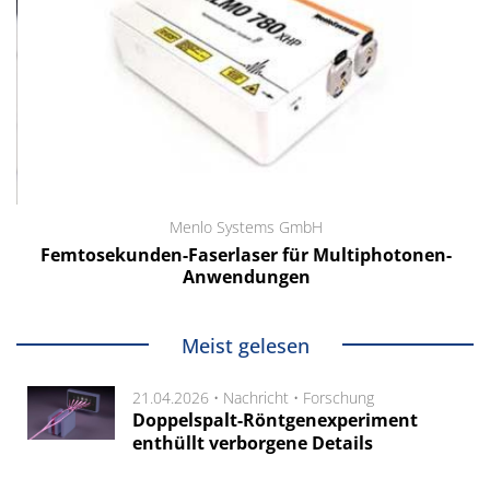
Menlo Systems GmbH
Femtosekunden-Faserlaser für Multiphotonen-
Anwendungen
Meist gelesen
21.04.2026 •
Nachricht
•
Forschung
Doppelspalt-Röntgenexperiment
enthüllt verborgene Details