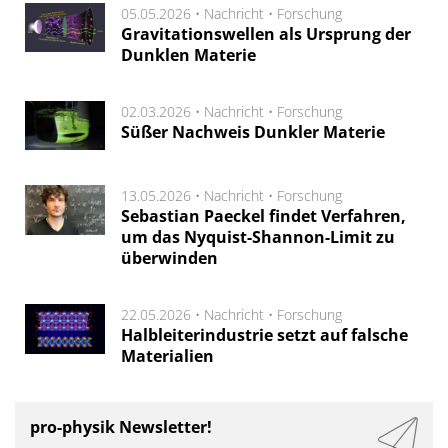
05.05.2026 •
Nachricht
•
Forschung
Gravitationswellen als Ursprung der
Dunklen Materie
02.03.2026 •
Nachricht
•
Forschung
Süßer Nachweis Dunkler Materie
13.05.2026 •
Nachricht
•
Forschung
Sebastian Paeckel findet Verfahren,
um das Nyquist-Shannon-Limit zu
überwinden
22.05.2026 •
Nachricht
•
Forschung
Halbleiterindustrie setzt auf falsche
Materialien
pro-physik Newsletter!