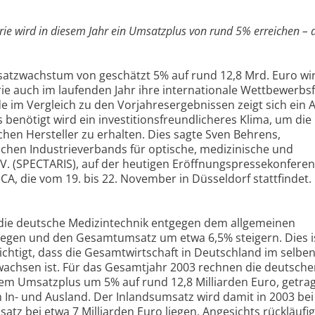
rie wird in diesem Jahr ein Umsatzplus von rund 5% erreichen – 
satzwachstum von geschätzt 5% auf rund 12,8 Mrd. Euro wir
ie auch im laufenden Jahr ihre internationale Wettbewerbsf
de im Vergleich zu den Vorjahresergebnissen zeigt sich ein 
enötigt wird ein investitionsfreundlicheres Klima, um die
hen Hersteller zu erhalten. Dies sagte Sven Behrens,
chen Industrieverbands für optische, medizinische und
V. (SPECTARIS), auf der heutigen Eröffnungspressekonferen
, die vom 19. bis 22. November in Düsseldorf stattfindet.
 die deutsche Medizintechnik entgegen dem allgemeinen
ulegen und den Gesamtumsatz um etwa 6,5% steigern. Dies 
chtigt, dass die Gesamtwirtschaft in Deutschland im selbe
wachsen ist. Für das Gesamtjahr 2003 rechnen die deutsch
nem Umsatzplus um 5% auf rund 12,8 Milliarden Euro, getra
In- und Ausland. Der Inlandsumsatz wird damit in 2003 bei
atz bei etwa 7 Milliarden Euro liegen. Angesichts rückläufi