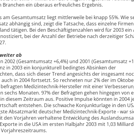
 Branchen ein überaus erfreuliches Ergebnis.
 am Gesamtumsatz liegt mittlerweile bei knapp 55%. Wie s
 abhängig sind, zeigt die Tatsache, dass einzelne Firmen
and tätigen. Bei den Beschäftigtenzahlen wird für 2003 ein 
nostiziert, bei der Anzahl der Betriebe nach derzeitiger Sc
27.
weiter ab
 in 2002 (Gesamtumsatz +6,4%) und 2001 (Gesamtumsatz +1
lanz in 2003 ein konjunkturell bedingtes Absinken der
chten, dass sich dieser Trend angesichts der insgesamt no
 auch in 2004 fortsetzt. So rechneten nur 2% der im Oktobe
befragten Medizintechnik-Hersteller mit einer Verbesserun
n sechs Monaten. 97% der Befragten gehen hingegen von e
 in diesem Zeitraum aus. Positive Impulse könnten in 2004 
rtschaft entstehen. Die schwache Konjunkturlage in den USA
gste Absatzmarkt deutscher Medizintechnik-Exporte - war si
mit den Vorjahren verhaltene Entwicklung des Auslandsumsa
Exporte in die USA im ersten Halbjahr 2003 mit 1,03 Milliar
 Vorjahreszeitraums.