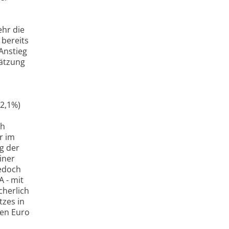
ehr die
 bereits
Anstieg
hätzung
2,1%)
ch
r im
g der
iner
jedoch
 - mit
cherlich
tzes in
den Euro