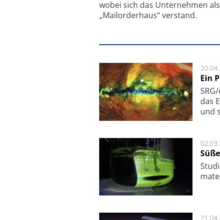
wobei sich das Unternehmen als
„Mailorderhaus“ verstand.
20.04
Ein 
SRG/e
das E
und s
02.03
Süße
Studi
ma­te
21.04