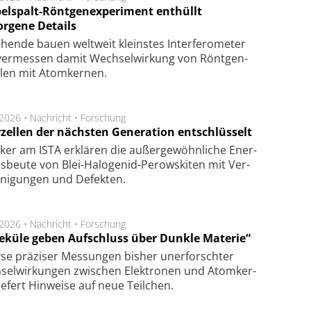
elspalt-Röntgenexperiment enthüllt
orgene Details
hen­de bau­en welt­weit kleins­tes In­ter­fe­ro­me­ter
er­mes­sen da­mit Wech­sel­wir­kung von Rönt­gen­
­len mit Atom­ker­nen.
.2026 •
Nachricht
•
Forschung
rzellen der nächsten Generation entschlüsselt
ker am ISTA er­klä­ren die außer­ge­wöhn­li­che Ener­
us­beu­te von Blei-Halo­ge­nid-Perows­ki­ten mit Ver­
­ni­gung­en und De­fek­ten.
.2026 •
Nachricht
•
Forschung
eküle geben Aufschluss über Dunkle Materie“
se prä­zi­ser Mes­sung­en bis­her un­er­for­schter
sel­wir­kung­en zwi­schen Elek­tro­nen und Atom­ker­
ie­fert Hin­wei­se auf neue Teil­chen.