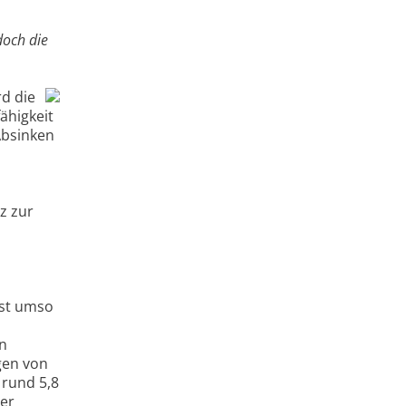
doch die
d die
ähigkeit
Absinken
z zur
ist umso
n
en
gen von
 rund 5,8
ger