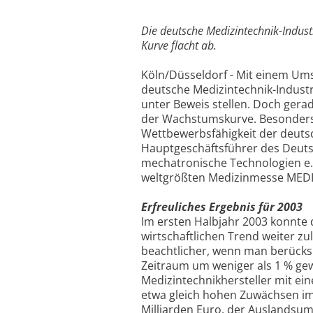
Die deutsche Medizintechnik-Indust
Kurve flacht ab.
Köln/Düsseldorf - Mit einem Um
deutsche Medizintechnik-Industr
unter Beweis stellen. Doch gera
der Wachstumskurve. Besonders b
Wettbewerbsfähigkeit der deutsc
Hauptgeschäftsführer des Deuts
mechatronische Technologien e.
weltgrößten Medizinmesse MEDICA
Erfreuliches Ergebnis für 2003
Im ersten Halbjahr 2003 konnte
wirtschaftlichen Trend weiter z
beachtlicher, wenn man berücksi
Zeitraum um weniger als 1 % ge
Medizintechnikhersteller mit ei
etwa gleich hohen Zuwächsen im 
Milliarden Euro, der Auslandsums