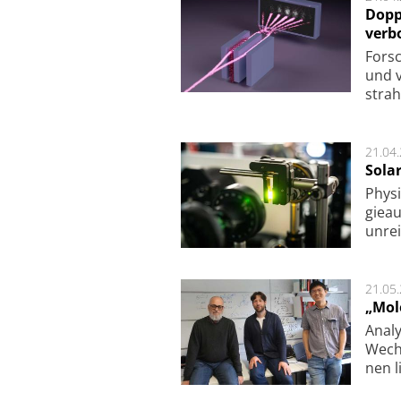
Dopp
verb
For­sc
und v
strah
21.04
Sola
Physi
gie­a
unrei
21.05
„Mol
Analy
Wech­
nen l