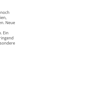
 noch
ien,
en. Neue
. Ein
dringend
esondere