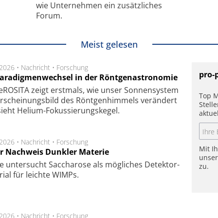
wie Unternehmen ein zusätzliches
Forum.
Meist gelesen
.2026 •
Nachricht
•
Forschung
pro-
Paradigmenwechsel in der Röntgenastronomie
ROSITA zeigt erst­mals, wie unser Son­nen­sys­tem
Top M
r­schei­nungs­bild des Rönt­gen­him­mels ver­än­dert
Stell
ieht Helium-Fokus­sie­rungs­ke­gel.
aktue
.2026 •
Nachricht
•
Forschung
Mit I
r Nachweis Dunkler Materie
unse
e unter­sucht Saccha­ro­se als mög­li­ches De­tek­tor­
zu.
­rial für leich­te WIMPs.
.2026 •
Nachricht
•
Forschung