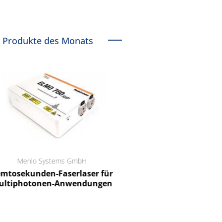
Produkte des Monats
Menlo Systems GmbH
RCT Reichelt Chemietechnik
tosekunden-Faserlaser für
Ein Unternehmen für I
ltiphotonen-Anwendungen