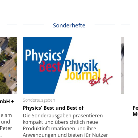
Sonderhefte
 GmbH
Sonderausgaben
SmarAct GmbH
GmbH +
uper-
Physics' Best und Best of
Elektronenmikroskopie auf
Fem
hanismus
kleinstem Raum
Mu
de am
Die Sonder­ausgaben präsentieren
- und
kompakt und übersichtlich neue
 Peter
Produkt­informationen und ihre
,
Anwendungen und bieten für Nutzer