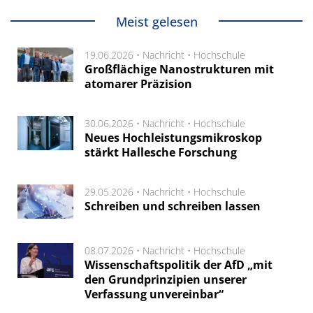
Meist gelesen
19.06.2026 •
Nachricht
•
Hochschule
Großflächige Nanostrukturen mit
atomarer Präzision
30.06.2026 •
Nachricht
•
Hochschule
Neues Hochleistungsmikroskop
stärkt Hallesche Forschung
29.05.2026 •
Nachricht
•
Hochschule
Schreiben und schreiben lassen
08.07.2026 •
Nachricht
•
Hochschule
Wissenschaftspolitik der AfD „mit
den Grundprinzipien unserer
Verfassung unvereinbar“