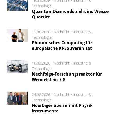
16.03.2026 •
Nachricht
•
Industrie &
Technologie
QuantumDiamonds zieht ins Weisse
Quartier
11.06.2026 •
Nachricht
•
Industrie &
Technologie
Photonisches Computing für
europäische KI-Souveränität
10.03.2026 •
Nachricht
•
Industrie &
Technologie
Nachfolge-Forschungsreaktor für
Wendelstein 7-X
24.02.2026 •
Nachricht
•
Industrie &
Technologie
Hoerbiger übernimmt Physik
Instrumente