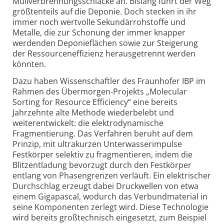
Müllverbrennungsschlacke an. Bislang führt der Weg
größtenteils auf die Deponie. Doch stecken in ihr
immer noch wertvolle Sekundärrohstoffe und
Metalle, die zur Schonung der immer knapper
werdenden Deponieflächen sowie zur Steigerung
der Ressourceneffizienz herausgetrennt werden
könnten.
Dazu haben Wissenschaftler des Fraunhofer IBP im
Rahmen des Übermorgen-Projekts „Molecular
Sorting for Resource Efficiency“ eine bereits
Jahrzehnte alte Methode wiederbelebt und
weiterentwickelt: die elektrodynamische
Fragmentierung. Das Verfahren beruht auf dem
Prinzip, mit ultrakurzen Unterwasserimpulse
Festkörper selektiv zu fragmentieren, indem die
Blitzentladung bevorzugt durch den Festkörper
entlang von Phasengrenzen verläuft. Ein elektrischer
Durchschlag erzeugt dabei Druckwellen von etwa
einem Gigapascal, wodurch das Verbundmaterial in
seine Komponenten zerlegt wird. Diese Technologie
wird bereits großtechnisch eingesetzt, zum Beispiel