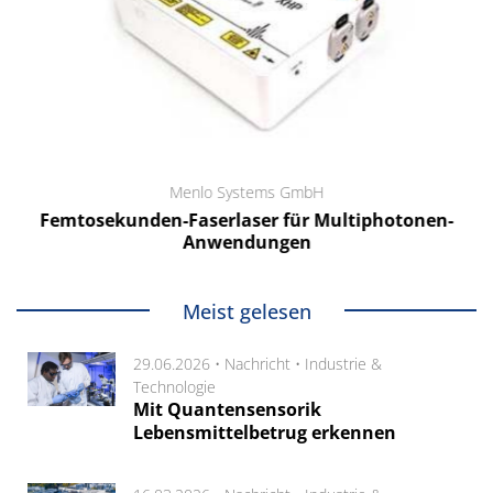
Menlo Systems GmbH
Femtosekunden-Faserlaser für Multiphotonen-
Anwendungen
Meist gelesen
29.06.2026 •
Nachricht
•
Industrie &
Technologie
Mit Quantensensorik
Lebensmittelbetrug erkennen