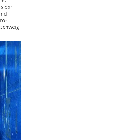
chs
pe der
und
ro­
nschweig