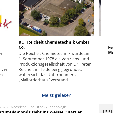
 GmbH
SmarAct GmbH
RCT Reichelt Chemietechnik GmbH +
Co.
uper-
Elektronenmikroskopie auf
Fem
hanismus
kleinstem Raum
Mu
Die Reichelt Chemietechnik wurde am
en
1. September 1978 als Vertriebs- und
Produktionsgesellschaft von Dr. Peter
Reichelt in Heidelberg gegründet,
tzer
wobei sich das Unternehmen als
es
„Mailorderhaus“ verstand.
Meist gelesen
.2026 •
Nachricht
•
Industrie & Technologie
pro-
tumDiamonds zieht ins Weisse Quartier