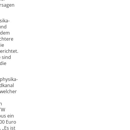
r­sagen
sika­
und
r dem
ichtere
ie
erichtet.
 sind
die
physika­
dkanal
 welcher
n
ETW
us ein
000 Euro
„Es ist