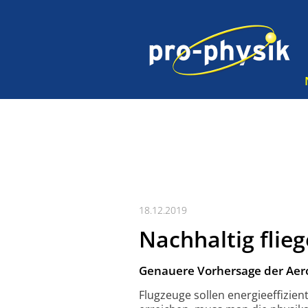
18.12.2019
Nachhaltig flie
Genauere Vorhersage der Aer
Flugzeuge sollen energie­effizien