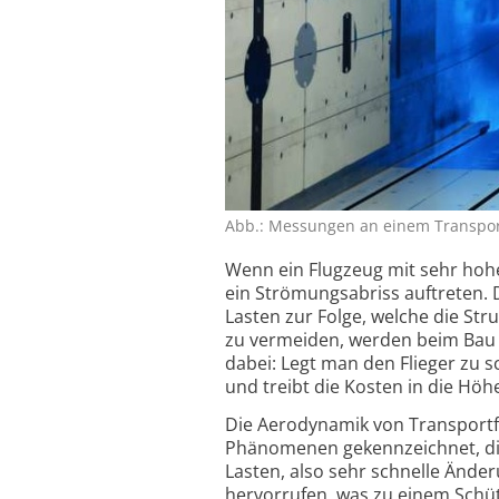
Abb.: Messungen an einem Transport
Wenn ein Flugzeug mit sehr hohe
ein Strömungs­abriss auftreten.
Lasten zur Folge, welche die Str
zu vermeiden, werden beim Bau vo
dabei: Legt man den Flieger zu 
und treibt die Kosten in die Höh
Die Aerodynamik von Transport­f
Phänomenen gekenn­zeichnet, die
Lasten, also sehr schnelle Ände
hervorrufen, was zu einem Schüt