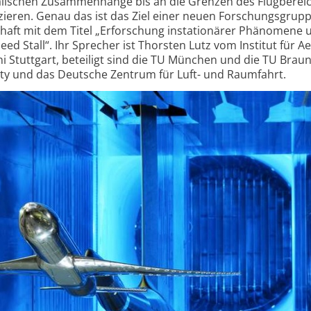
lischen Zusammen­hänge bis an die Grenzen des Flug­berei
zieren. Genau das ist das Ziel einer neuen Forschungs­grup
haft mit dem Titel „Erforschung instatio­närer Phänomene 
d Stall“. Ihr Sprecher ist Thorsten Lutz vom Institut für Ae
 Stuttgart, beteiligt sind die TU München und die TU Brau
ty und das Deutsche Zentrum für Luft- und Raumfahrt.