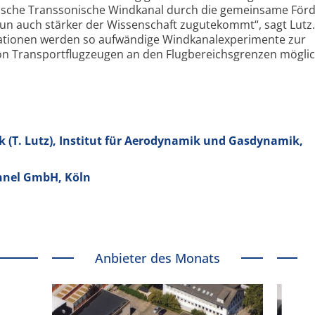
päische Trans­sonische Windkanal durch die gemeinsame För
un auch stärker der Wissenschaft zugutekommt“, sagt Lutz
la­tionen werden so aufwändige Windkanal­experi­mente zur
 Transport­flugzeugen an den Flugbereichs­grenzen möglic
(T. Lutz), Institut für Aerodynamik und Gasdynamik,
nnel GmbH, Köln
Anbieter des Monats