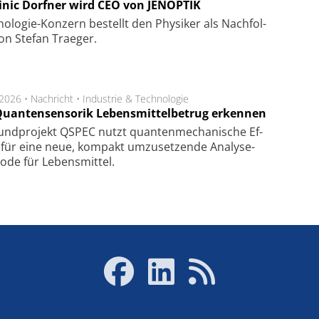
nic Dorfner wird CEO von JENOPTIK
o­logie-Konzern be­stellt den Phy­si­ker als Nach­fol­
on Ste­fan Trae­ger.
.2026 •
Nachricht
•
Industrie & Technologie
Quantensensorik Lebensmittelbetrug erkennen
und­pro­jekt QSPEC nutzt quan­ten­me­cha­ni­sche Ef­
e für eine neue, kom­pakt um­zu­setz­en­de Ana­ly­se­
o­de für Le­bens­mit­tel.