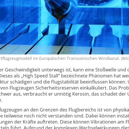
flugzeugmodell im Europäischen Transsonischen Windkanal. (Bil
r Geschwindigkeit unterwegs ist, kann eine Stoßwelle und 
 Dieses als „High Speed Stall“ bezeichnete Phänomen hat w
uktur schädigen und die Flug­stabilität beeinflussen können
n Flug­zeugen Sicherheits­reserven ein­kalkuliert. Das Pro
schwer aus, verbraucht er unnötig Kerosin, das schadet der
e.
lugzeugen an den Grenzen des Flug­bereichs ist von physika
 teilweise noch nicht verstanden sind. Dabei können insta
rungen der Kräfte auftreten. Diese können Vibrationen am F
teln führt. Aufgrund der komplexen Wechsel­wirkungen die