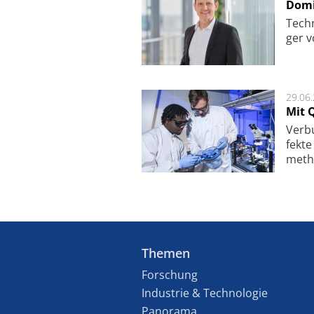
Domi
Techn
ger v
29.06
Mit 
Ver­b
fek­t
me­th
Themen
Forschung
Industrie & Technologie
Panorama