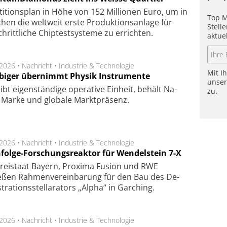
­ti­tions­plan in Höhe von 152 Mil­lio­nen Euro, um in
Top M
hen die welt­weit ers­te Pro­duk­tions­an­la­ge für
Stell
chritt­li­che Chip­test­sys­te­me zu er­rich­ten.
aktue
.2026 •
Nachricht
•
Industrie & Technologie
Mit I
biger übernimmt Physik Instrumente
unse
ibt eigen­stän­di­ge ope­ra­ti­ve Ein­heit, be­hält Na­
zu.
Mar­ke und glo­ba­le Markt­prä­senz.
.2026 •
Nachricht
•
Industrie & Technologie
folge-Forschungsreaktor für Wendelstein 7-X
Frei­staat Bay­ern, Pro­xi­ma Fu­sion und RWE
eßen Rah­men­ver­ein­ba­rung für den Bau des De­
ra­tions­stel­la­ra­tors „Alpha“ in Gar­ching.
.2026 •
Nachricht
•
Industrie & Technologie