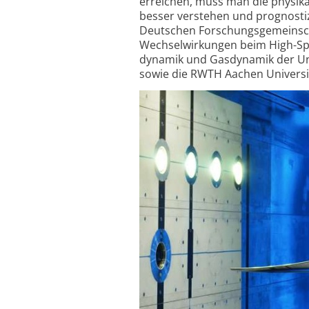
erreichen, muss man die physika
besser verstehen und prognos­ti
Deutschen Forschungs­gemein­sc
Wechsel­wirkungen beim High-Spee
dynamik und Gasdynamik der Uni
sowie die RWTH Aachen Universi