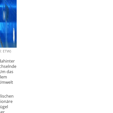
d: ETW)
dahinter
echselnde
. Um das
blem
 Umwelt
­lischen
tionäre
lügel
ser