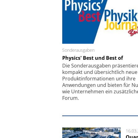
Sonderausgaben
Schäfter + Kirchhoff
Physics' Best und Best of
Faserkoppler mit S
Feinfokussierungsmec
Die Sonder­ausgaben präsentier
kompakt und übersichtlich neue
Produkt­informationen und ihre
Anwendungen und bieten für Nu
wie Unternehmen ein zusätzlich
Forum.
16.03
Quan