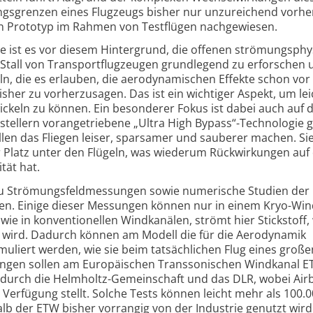
ungs­grenzen eines Flugzeugs bisher nur unzureichend vorhe
en Prototyp im Rahmen von Testflügen nach­gewiesen.
 ist es vor diesem Hinter­grund, die offenen strömungs­phy
Stall von Transport­flugzeugen grund­legend zu erforschen 
n, die es erlauben, die aero­dynamischen Effekte schon vo
sher zu vorher­zusagen. Das ist ein wichtiger Aspekt, um le
keln zu können. Ein besonderer Fokus ist dabei auch auf d
rstellern voran­getriebene „Ultra High Bypass“-
Technologie g
llen das Fliegen leiser, sparsamer und sauberer machen. Sie
Platz unter den Flügeln, was wiederum Rück­wirkungen auf 
ität hat.
zu Strömungs­feld­messungen sowie numerische Studien der 
en. Einige dieser Messungen können nur in einem Kryo-Win
 wie in konventio­nellen Windkanälen, strömt hier Stickstoff,
 wird. Dadurch können am Modell die für die Aerodynamik
liert werden, wie sie beim tatsäch­lichen Flug eines große
ungen sollen am Europäischen Trans­sonischen Windkanal 
 durch die Helmholtz-
Gemeinschaft und das DLR, wobei Airb
Verfügung stellt. Solche Tests können leicht mehr als 100.
b der ETW bisher vorrangig von der Industrie genutzt wird. 