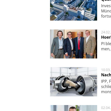
Inves
Mün­c
fort­s
24.02
Hoer
PI ble
men, 
10.03
Nach
IPP, 
schli
mon­st
02.04