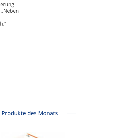
derung
. „Neben
h.“
Produkte des Monats