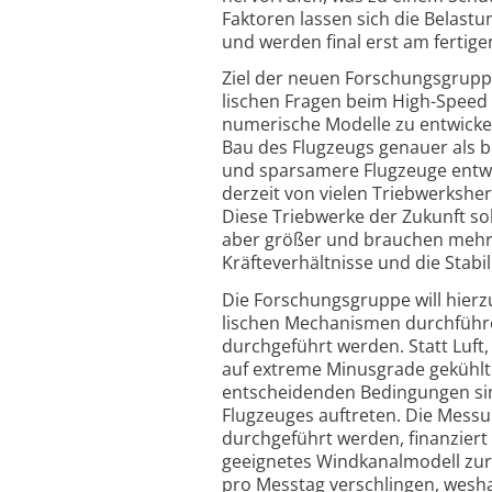
Faktoren lassen sich die Belast
und werden final erst am fertig
Ziel der neuen Forschungsgruppe
lischen Fragen beim High-Speed 
numerische Modelle zu entwickel
Bau des Flugzeugs genauer als bi
und sparsamere Flugzeuge entwic
derzeit von vielen Triebwerks­he
Diese Triebwerke der Zukunft so
aber größer und brauchen mehr 
Kräfte­ver­hältnisse und die Stabil
Die Forschungsgruppe will hier
lischen Mechanismen durch­führ
durch­geführt werden. Statt Luft,
auf extreme Minusgrade gekühlt
entscheidenden Bedingungen simu
Flugzeuges auftreten. Die Mess
durchgeführt werden, finanziert
geeignetes Windkanal­modell zur 
pro Messtag verschlingen, weshal