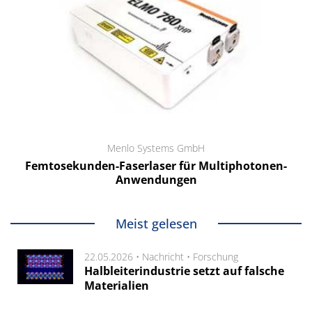
Menlo Systems GmbH
Femtosekunden-Faserlaser für Multiphotonen-
Anwendungen
Meist gelesen
22.05.2026 •
Nachricht
•
Forschung
Halbleiterindustrie setzt auf falsche
Materialien