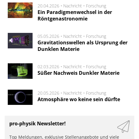
20.04.2026 •
Nachricht
•
Forschung
Ein Paradigmenwechsel in der
Röntgenastronomie
05.05.2026 •
Nachricht
•
Forschung
Gravitationswellen als Ursprung der
Dunklen Materie
02.03.2026 •
Nachricht
•
Forschung
Süßer Nachweis Dunkler Materie
20.05.2026 •
Nachricht
•
Forschung
Atmosphäre wo keine sein dürfte
pro-physik Newsletter!
Top Meldungen, exklusive Stellenangebote und viele