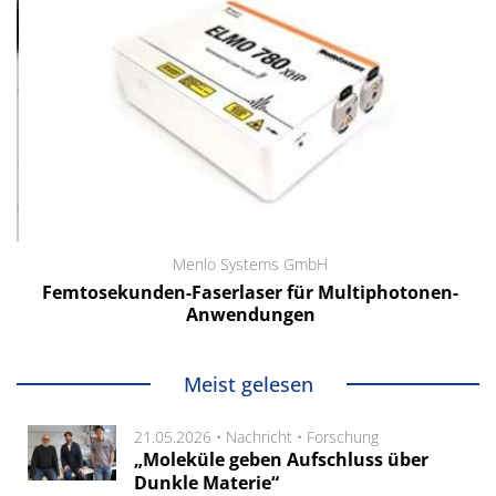
Menlo Systems GmbH
Femtosekunden-Faserlaser für Multiphotonen-
Anwendungen
Meist gelesen
21.05.2026 •
Nachricht
•
Forschung
„Moleküle geben Aufschluss über
Dunkle Materie“