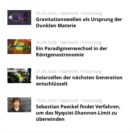
05.05.2026 •
Nachricht
•
Forschung
Gravitationswellen als Ursprung der
Dunklen Materie
20.04.2026 •
Nachricht
•
Forschung
Ein Paradigmenwechsel in der
Röntgenastronomie
21.04.2026 •
Nachricht
•
Forschung
Solarzellen der nächsten Generation
entschlüsselt
13.05.2026 •
Nachricht
•
Forschung
Sebastian Paeckel findet Verfahren,
um das Nyquist-Shannon-Limit zu
überwinden