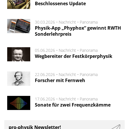
Beschlossenes Update
30.03.2026 •
Nachricht
•
Panorama
Physik-App „Phyphox“ gewinnt RWTH
Sonderlehrpreis
05.06.2026 •
Nachricht
•
Panorama
Wegbereiter der Festkörperphysik
22.06.2026 •
Nachricht
•
Panorama
Forscher mit Fernweh
17.06.2026 •
Nachricht
•
Panorama
Sonate für zwei Frequenzkämme
pro-physik Newsletter!