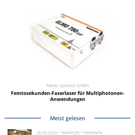
Menlo Systems GmbH
Femtosekunden-Faserlaser für Multiphotonen-
Anwendungen
Meist gelesen
26.05.2026 •
Nachricht
•
Panorama