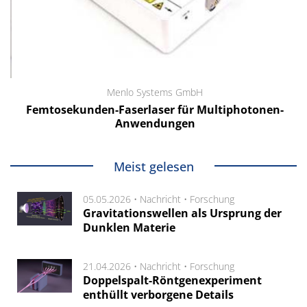
Menlo Systems GmbH
Femtosekunden-Faserlaser für Multiphotonen-
Anwendungen
Meist gelesen
05.05.2026 •
Nachricht
•
Forschung
Gravitationswellen als Ursprung der
Dunklen Materie
21.04.2026 •
Nachricht
•
Forschung
Doppelspalt-Röntgenexperiment
enthüllt verborgene Details