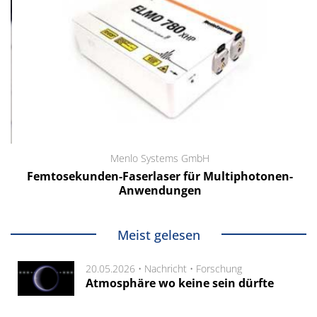
Menlo Systems GmbH
Femtosekunden-Faserlaser für Multiphotonen-
Anwendungen
Meist gelesen
20.05.2026 •
Nachricht
•
Forschung
Atmosphäre wo keine sein dürfte