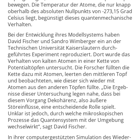
bewegen. Die Temperatur der Atome, die nur knapp
oberhalb des absoluten Nullpunkts von -273,15 Grad
Celsius liegt, begünstigt dieses quanten­mechanische
Verhalten.
Bei der Entwicklung ihres Modell­systems haben
David Fischer und Sandro Wimberger ein an der
Tech­nischen Univer­sität Kaisers­lautern durch­
geführtes Experiment reproduziert. Dort wurde das
Verhalten von kalten Atomen in einer Kette von
Potential­töpfen untersucht. Die Forscher füllten die
Kette dazu mit Atomen, leerten den mitt­leren Topf
und beobach­teten, wie dieser sich wieder mit
Atomen aus den anderen Töpfen füllte. „Die Ergeb­
nisse dieser Unter­suchung legen nahe, dass bei
diesem Vorgang Dekohärenz, also äußere
Störeinflüsse, eine ent­scheidende Rolle spielt.
Unklar ist jedoch, durch welche mikro­skopischen
Prozesse das Quanten­system mit der Umgebung
wechsel­wirkt“, sagt David Fischer.
In ihrer computer­gestützten Simulation des Wieder­