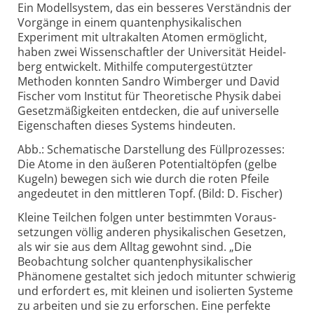
Ein Modell­system, das ein besseres Verständnis der
Vorgänge in einem quanten­physikalischen
Experiment mit ultra­kalten Atomen ermöglicht,
haben zwei Wissen­schaftler der Univer­sität Heidel­
berg entwickelt. Mithilfe computer­gestützter
Methoden konnten Sandro Wimberger und David
Fischer vom Institut für Theore­tische Physik dabei
Gesetz­mäßigkeiten entdecken, die auf univer­selle
Eigen­schaften dieses Systems hindeuten.
Abb.: Schematische Darstellung des Füllprozesses:
Die Atome in den äußeren Potentialtöpfen (gelbe
Kugeln) bewegen sich wie durch die roten Pfeile
angedeutet in den mittleren Topf. (Bild: D. Fischer)
Kleine Teilchen folgen unter bestimmten Voraus­
setzungen völlig anderen physika­lischen Gesetzen,
als wir sie aus dem Alltag gewohnt sind. „Die
Beobachtung solcher quanten­physikalischer
Phänomene gestaltet sich jedoch mitunter schwierig
und erfordert es, mit kleinen und isolierten Systeme
zu arbeiten und sie zu erforschen. Eine perfekte