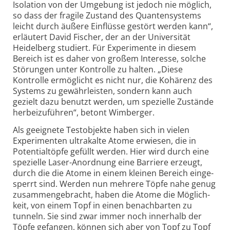
Isolation von der Umgebung ist jedoch nie möglich,
so dass der fragile Zustand des Quanten­systems
leicht durch äußere Einflüsse gestört werden kann“,
erläutert David Fischer, der an der Univer­sität
Heidel­berg studiert. Für Experi­mente in diesem
Bereich ist es daher von großem Interesse, solche
Störungen unter Kontrolle zu halten. „Diese
Kontrolle ermöglicht es nicht nur, die Kohärenz des
Systems zu gewähr­leisten, sondern kann auch
gezielt dazu benutzt werden, um spezielle Zustände
herbei­zuführen“, betont Wimberger.
Als geeignete Test­objekte haben sich in vielen
Experimenten ultra­kalte Atome erwiesen, die in
Potential­töpfe gefüllt werden. Hier wird durch eine
spezielle Laser-Anordnung eine Barriere erzeugt,
durch die die Atome in einem kleinen Bereich einge­
sperrt sind. Werden nun mehrere Töpfe nahe genug
zusammen­gebracht, haben die Atome die Möglich­
keit, von einem Topf in einen benach­barten zu
tunneln. Sie sind zwar immer noch inner­halb der
Töpfe gefangen, können sich aber von Topf zu Topf