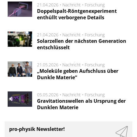
21.04.2026 •
Nachricht
•
Forschung
Doppelspalt-Röntgenexperiment
enthüllt verborgene Details
21.04.2026 •
Nachricht
•
Forschung
Solarzellen der nächsten Generation
entschlüsselt
21.05.2026 •
Nachricht
•
Forschung
„Moleküle geben Aufschluss über
Dunkle Materie“
05.05.2026 •
Nachricht
•
Forschung
Gravitationswellen als Ursprung der
Dunklen Materie
pro-physik Newsletter!