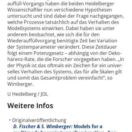
auffüll-Vorgangs haben die beiden Heidelberger
Wissen­schaftler nun verschiedene Hypo­thesen
untersucht und sind dabei der Frage nachge­gangen,
welche Prozesse tatsäch­lich auf das Verhalten des
Modell­systems einwirken. Dabei haben sie unter
anderem beobachtet, wie sich die für den
Wiederauf­füllvorgang benötigte Zeit bei Variation
der System­parameter verändert. Diese Zeit­dauer
folgt einem Potenz­gesetz – abhängig von der Deko­
härenz-Rate, die die Forscher vorgegeben haben. „In
der Physik ist das oftmals ein Zeichen für ein univer­
selles Verhalten des Systems, das für alle Skalen gilt
und somit das Gesamt­problem vereinfacht“, so
Wimberger.
U Heidelberg / JOL
Weitere Infos
Originalveröffentlichung
D. Fischer & S. Wimberger:
Models for a