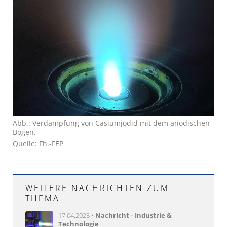
Abb.: Verdampfung von Cäsiumjodid mit dem anodischen
Bogen.
Quelle: Fh.-FEP
WEITERE NACHRICHTEN ZUM
THEMA
17.04.2025 •
Nachricht
•
Industrie &
Technologie