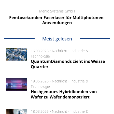
Menlo Systems GmbH
Femtosekunden-Faserlaser für Multiphotonen-
Anwendungen
Meist gelesen
16.03.2026 •
Nachricht
•
Industrie &
Technologie
QuantumDiamonds zieht ins Weisse
Quartier
19.06.2026 •
Nachricht
•
Industrie &
Technologie
Hochgenaues Hybridbonden von
Wafer zu Wafer demonstriert
18.03.2026 •
Nachricht
•
Industrie &