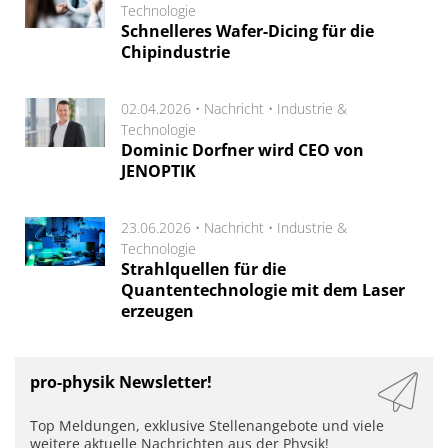
Technologie
Schnelleres Wafer-Dicing für die
Chipindustrie
02.04.2026 •
Nachricht
•
Industrie &
Technologie
Dominic Dorfner wird CEO von
JENOPTIK
23.06.2026 •
Nachricht
•
Industrie &
Technologie
Strahlquellen für die
Quantentechnologie mit dem Laser
erzeugen
pro-physik Newsletter!
Top Meldungen, exklusive Stellenangebote und viele
weitere aktuelle Nachrichten aus der Physik!