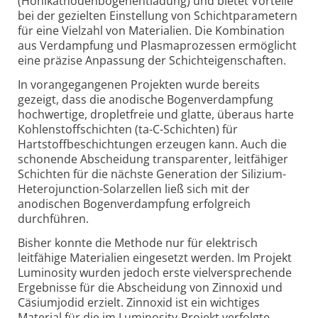
(Hohlkathodenbogenentladung) und bietet Vorteile
bei der gezielten Einstellung von Schichtparametern
für eine Vielzahl von Materialien. Die Kombination
aus Verdampfung und Plasmaprozessen ermöglicht
eine präzise Anpassung der Schichteigenschaften.
In vorangegangenen Projekten wurde bereits
gezeigt, dass die anodische Bogenverdampfung
hochwertige, dropletfreie und glatte, überaus harte
Kohlenstoffschichten (ta-C-Schichten) für
Hartstoffbeschichtungen erzeugen kann. Auch die
schonende Abscheidung transparenter, leitfähiger
Schichten für die nächste Generation der Silizium-
Heterojunction-Solarzellen ließ sich mit der
anodischen Bogenverdampfung erfolgreich
durchführen.
Bisher konnte die Methode nur für elektrisch
leitfähige Materialien eingesetzt werden. Im Projekt
Luminosity wurden jedoch erste vielversprechende
Ergebnisse für die Abscheidung von Zinnoxid und
Cäsiumjodid erzielt. Zinnoxid ist ein wichtiges
Material für die im Luminosity-Projekt verfolgte