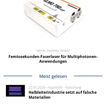
Menlo Systems GmbH
Femtosekunden-Faserlaser für Multiphotonen-
Anwendungen
Meist gelesen
22.05.2026 •
Nachricht
•
Forschung
Halbleiterindustrie setzt auf falsche
Materialien