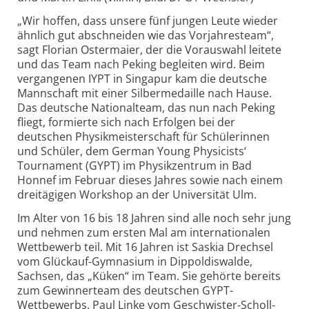
„Wir hoffen, dass unsere fünf jungen Leute wieder
ähnlich gut abschneiden wie das Vorjahres­team“,
sagt Florian Ostermaier, der die Voraus­wahl leitete
und das Team nach Peking begleiten wird. Beim
vergangenen IYPT in Singapur kam die deutsche
Mannschaft mit einer Silber­medaille nach Hause.
Das deutsche Nationalteam, das nun nach Peking
fliegt, formierte sich nach Erfolgen bei der
deutschen Physik­meisterschaft für Schülerinnen
und Schüler, dem German Young Physicists‘
Tournament (GYPT) im Physikzentrum in Bad
Honnef im Februar dieses Jahres sowie nach einem
drei­tägigen Workshop an der Universität Ulm.
Im Alter von 16 bis 18 Jahren sind alle noch sehr jung
und nehmen zum ersten Mal am inter­nationalen
Wettbewerb teil. Mit 16 Jahren ist Saskia Drechsel
vom Glückauf-
Gymnasium in Dippoldis­walde,
Sachsen, das „Küken“ im Team. Sie gehörte bereits
zum Gewinner­team des deutschen GYPT-
Wettbewerbs. Paul Linke vom Geschwister-
Scholl-