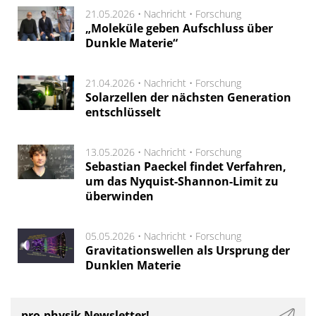
21.05.2026 •
Nachricht
•
Forschung
„Moleküle geben Aufschluss über
Dunkle Materie“
21.04.2026 •
Nachricht
•
Forschung
Solarzellen der nächsten Generation
entschlüsselt
13.05.2026 •
Nachricht
•
Forschung
Sebastian Paeckel findet Verfahren,
um das Nyquist-Shannon-Limit zu
überwinden
05.05.2026 •
Nachricht
•
Forschung
Gravitationswellen als Ursprung der
Dunklen Materie
pro-physik Newsletter!