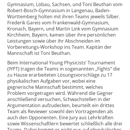
Gymnasium, Löbau, Sachsen, und Toni Beuthan vom
Robert-
Bosch-
Gymnasium in Langenau, Baden-
Württemberg holten mit ihren Teams jeweils Silber.
Frederik Gareis vom Franken­wald-
Gymnasium,
Kronach, Bayern, und Martin Link vom Gymnasium
Kirchheim, Bayern, kamen über ihre persönlichen
Leistungen sowie über ihr Abschneiden im
Vorbereitungs-
Workshop ins Team. Kapitän der
Mannschaft ist Toni Beuthan.
Beim International Young Physicists‘ Tournament
(IYPT) tragen die Teams in sogenannten „Fights“ die
zu Hause erarbeiteten Lösungs­vorschläge zu 17
physikalischen Aufgaben vor, wobei eine
gegnerische Mannschaft bestimmt, welches
Problem vorgetragen wird. Während die Gegner
anschließend versuchen, Schwach­stellen in der
Argumentation aufzu­decken, beurteilt ein drittes
Team als Reviewer sowohl den Vortragenden als
auch den Opponenten. Eine Jury aus Lehr­kräften
sowie Wissenschaftlern bewertet schließlich alle drei
Teams. Dabei kommt es nicht nur auf physikalisches