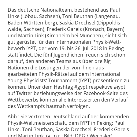
Das deutsche Nationalteam, bestehend aus Paul
Linke (Löbau, Sachsen), Toni Beuthan (Langenau,
Baden-
Württem­berg), Saskia Drechsel (Dippoldis­
walde, Sachsen), Frederik Gareis (Kronach, Bayern)
und Martin Link (Kirchheim bei München), sieht sich
gut gerüstet für den inter­nationalen Physik-
Wett­
bewerb IYPT, der vom 19. bis 26. Juli 2018 in Peking
stattfindet. Die fünf Jugendlichen freuen sich schon
darauf, den anderen Teams aus über dreißig
Nationen die Lösungen der von ihnen aus­
gearbeiteten Physik-
Rätsel auf dem Inter­national
Young Physicists‘ Tournament (IYPT) präsentieren zu
können. Unter dem Hashtag #gypt respektive #iypt
auf Twitter beziehungsweise der Facebook-
Seite des
Wettbewerbs können alle Interessierten den Verlauf
des Wettkampfs hautnah verfolgen.
Abb.: Sie vertreten Deutschland auf der kommenden
Physik-
Welt­meisterschaft, dem IYPT in Peking: Paul
Linke, Toni Beuthan, Saskia Drechsel, Frederik Gareis
und Martin Link. (v.l.n.r.; Bild: DPG / Wechsler)