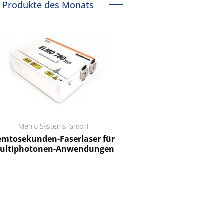
Produkte des Monats
Menlo Systems GmbH
RCT Reichelt Chemietechnik
tosekunden-Faserlaser für
Ein Unternehmen für I
ltiphotonen-Anwendungen