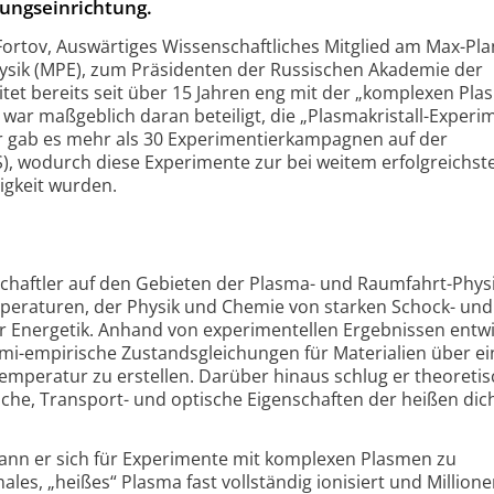
hungseinrichtung.
Fortov, Auswärtiges Wissenschaftliches Mitglied am Max-Pla
Physik (MPE), zum Präsidenten der Russischen Akademie der
tet bereits seit über 15 Jahren eng mit der „komplexen Pla
 maßgeblich daran beteiligt, die „Plasmakristall-Experim
r gab es mehr als 30 Experimentierkampagnen auf der
S), wodurch diese Experimente zur bei weitem erfolgreichs
igkeit wurden.
schaftler auf den Gebieten der Plasma- und Raumfahrt-Physi
eraturen, der Physik und Chemie von starken Schock- und
 Energetik. Anhand von experimentellen Ergebnissen entwi
mi-empirische Zustandsgleichungen für Materialien über e
mperatur zu erstellen. Darüber hinaus schlug er theoreti
he, Transport- und optische Eigenschaften der heißen dic
gann er sich für Experimente mit komplexen Plasmen zu
les, „heißes“ Plasma fast vollständig ionisiert und Million