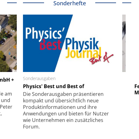
Sonderhefte
 GmbH
Sonderausgaben
SmarAct GmbH
GmbH +
uper-
Physics' Best und Best of
Elektronenmikroskopie auf
Fem
hanismus
kleinstem Raum
Mu
de am
Die Sonder­ausgaben präsentieren
- und
kompakt und übersichtlich neue
 Peter
Produkt­informationen und ihre
,
Anwendungen und bieten für Nutzer
wie Unternehmen ein zusätzliches
Forum.