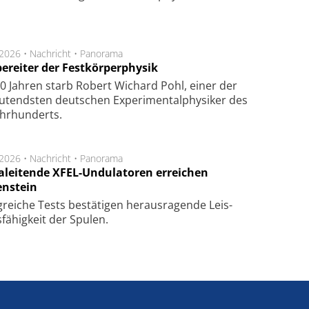
.2026 •
Nachricht
•
Panorama
ereiter der Festkörperphysik
0 Jahren starb Robert Wichard Pohl, einer der
utendsten deutschen Experimentalphysiker des
ahrhunderts.
.2026 •
Nachricht
•
Panorama
aleitende XFEL-Undulatoren erreichen
enstein
g­rei­che Tests be­stä­ti­gen he­raus­ra­gen­de Leis­
fä­hig­keit der Spu­len.