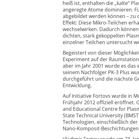
heiß ist, enthalten die „kalte“ 
angeregte Atome dominieren. Fü
abgebildet werden können – zu 
Effekt: Diese Mikro-Teilchen er
wechselwirken. Dadurch können e
dichten, stark gekoppelten Plas
einzelner Teilchen untersucht w
Begeistert von dieser Möglichke
Experiment auf der Raumstation 
aber im Jahr 2001 wurde es das 
seinem Nachfolger PK-3 Plus wur
durchgeführt und die nächste Ge
Entwicklung.
Auf Initiative Fortovs wurde in
Frühjahr 2012 offiziell eröffnet
and Educational Centre for Pla
State Technical University (BM
Technologien, einschließlich d
Nano-Komposit-Beschichtungen,
Vladimir Fortov wurde am 23. Ja