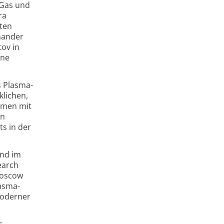
 Gas und
ra
ten
inander
ov in
ene
s Plasma-
klichen,
ammen mit
en
s in der
und im
earch
Moscow
lasma-
moderner
s