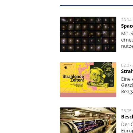
23.04
Spac
Mit e
erneu
nutze
02.07
Stra
Eine
Gesch
Reag
26.05
Besc
Der 
Europ