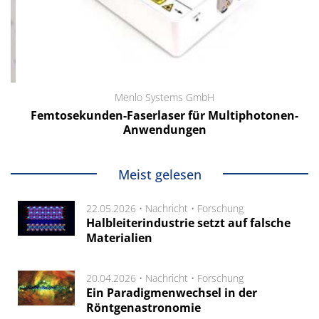
Menlo Systems GmbH
Femtosekunden-Faserlaser für Multiphotonen-
Anwendungen
Meist gelesen
22.05.2026 •
Nachricht
•
Forschung
Halbleiterindustrie setzt auf falsche
Materialien
20.04.2026 •
Nachricht
•
Forschung
Ein Paradigmenwechsel in der
Röntgenastronomie