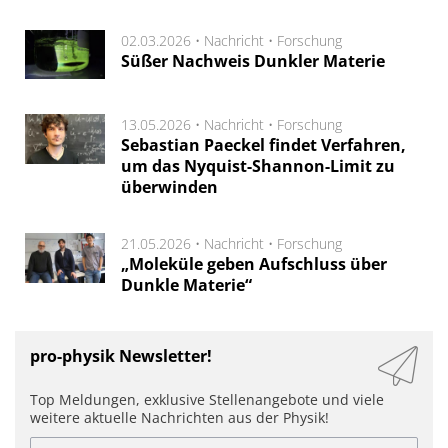
02.03.2026 •
Nachricht
•
Forschung
Süßer Nachweis Dunkler Materie
13.05.2026 •
Nachricht
•
Forschung
Sebastian Paeckel findet Verfahren,
um das Nyquist-Shannon-Limit zu
überwinden
21.05.2026 •
Nachricht
•
Forschung
„Moleküle geben Aufschluss über
Dunkle Materie“
pro-physik Newsletter!
Top Meldungen, exklusive Stellenangebote und viele
weitere aktuelle Nachrichten aus der Physik!