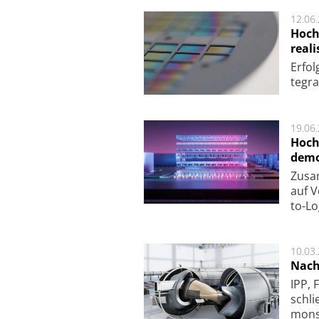
12.06
Hoch
reali
Er­fo
te­gra
19.06
Hoch
demo
Zu­sa
auf V
to-Lo
10.03
Nach
IPP, 
schli
mon­st