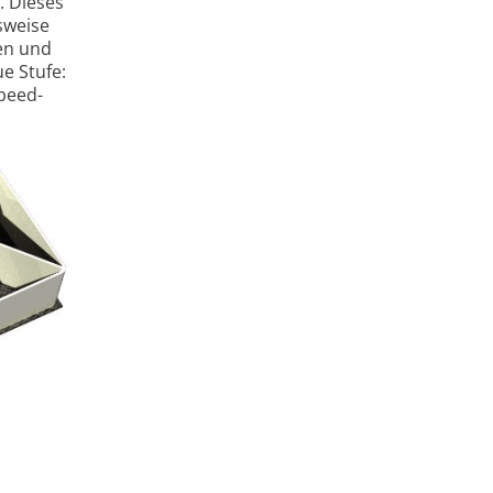
. Dieses
lsweise
en und
e Stufe:
speed-