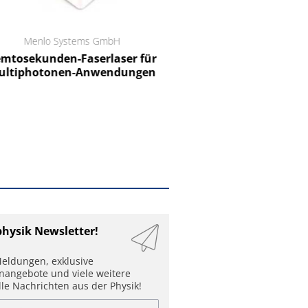
Menlo Systems GmbH
RCT Reichelt Chemietechnik
tosekunden-Faserlaser für
Ein Unternehmen für I
ltiphotonen-Anwendungen
physik Newsletter!
eldungen, exklusive
enangebote und viele weitere
lle Nachrichten aus der Physik!