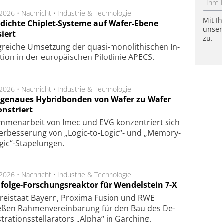
.2026 •
Nachricht
•
Industrie & Technologie
Mit I
dichte Chiplet-Systeme auf Wafer-Ebene
unse
siert
zu.
lg­rei­che Um­set­zung der quasi-mono­li­thi­schen In­
­tion in der eu­ro­pä­i­schen Pi­lot­li­nie APECS.
.2026 •
Nachricht
•
Industrie & Technologie
genaues Hybridbonden von Wafer zu Wafer
nstriert
m­men­arbeit von Imec und EVG kon­zen­triert sich
er­bes­se­rung von „Logic-to-Logic“- und „Memory-
gic“-Sta­pe­lungen.
.2026 •
Nachricht
•
Industrie & Technologie
folge-Forschungsreaktor für Wendelstein 7-X
Frei­staat Bay­ern, Pro­xi­ma Fu­sion und RWE
eßen Rah­men­ver­ein­ba­rung für den Bau des De­
ra­tions­stel­la­ra­tors „Alpha“ in Gar­ching.