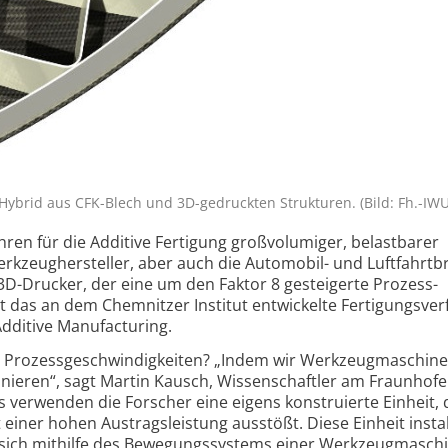
 Hybrid aus CFK-Blech und 3D-gedruckten Strukturen. (Bild: Fh.-IWU
ren für die Additive Fertigung großvolumiger, belastbarer
Werkzeug­hersteller, aber auch die Automobil- und Luftfahrt
3D-Drucker, der eine um den Faktor 8 gesteigerte Prozess­
zt das an dem Chemnitzer Institut entwickelte Fertigungs­ve
Additive Manufacturing.
n Prozess­geschwindigkeiten? „Indem wir Werkzeug­maschine
nieren“, sagt Martin Kausch, Wissenschaftler am Fraunhofe
 verwenden die Forscher eine eigens konstruierte Einheit, 
einer hohen Austragsleistung ausstößt. Diese Einheit instal
e sich mithilfe des Bewegungs­systems einer Werkzeug­masch