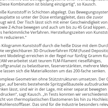
iese Kombination ist bislang einzigartig“, so Kausch.
eiße Kunststoff in Schichten abgelegt. Das Bewegungs­syste
auplatte so unter der Düse entlanggleitet, dass die zuvor
gt wird. Der Tisch lässt sich mit einer Geschwindigkeit vo
 sowie Z-Achse bewegen und auch um bis zu 45 Grad kippen.
ls herkömmliche Verfahren. Herstel­lungszeiten von Kunstst
rm reduzieren.“
n Kilogramm Kunststoff durch die heiße Düse mit dem Dur
Die vergleich­baren 3D-Druckverfahren FDM (Fused Depositi
ent Modeling) erreichen in der Regel nur fünfzig Gramm Ku
AM verarbeitet statt teurem FLM-Filament rieselfähiges,
ff­granulat zu belastbaren, faser­verstärkten, mehrere Met
se lassen sich die Materialkosten um das 200-fache senken.
omplexe Geometrien ohne Stützstrukturen umsetzen. Der C
ar, auf bereits bestehende Spritzgieß­bauteile aufzudrucke
en lässt, sind wir in der Lage, mit einer separat bewegten
drucken“, sagt Kausch. „In Tests konnten wir verschiedenst
icht von thermo­plastischen Elastomeren bis hin zu Hochlei
 Kohlenstofffaser. Das sind für die Industrie besonders rele