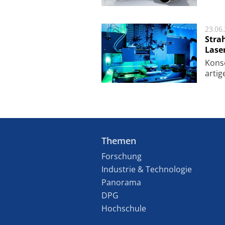
23.06
Stra
Lase
Kon­s
ar­ti­
Themen
Forschung
Industrie & Technologie
Panorama
DPG
Hochschule