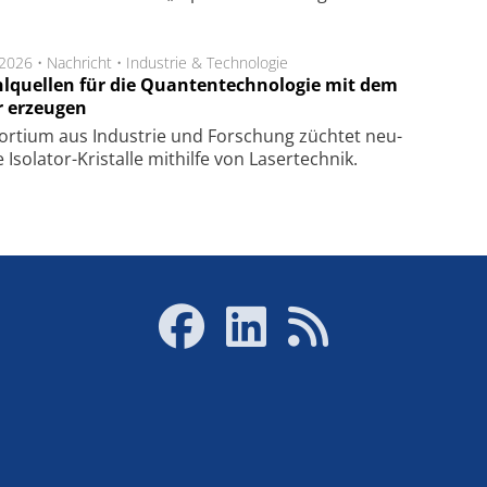
.2026 •
Nachricht
•
Industrie & Technologie
hlquellen für die Quantentechnologie mit dem
r erzeugen
or­tium aus In­dus­trie und For­schung züch­tet neu­
ge Iso­lator-Kris­tal­le mit­hil­fe von Laser­tech­nik.