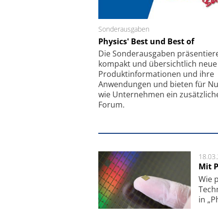
Sonderausgaben
Schäfter + Kirchhoff
Physics' Best und Best of
Faserkoppler mit S
Feinfokussierungsmec
Die Sonder­ausgaben präsentier
kompakt und übersichtlich neue
Produkt­informationen und ihre
Anwendungen und bieten für Nu
wie Unternehmen ein zusätzlich
Forum.
18.03
Mit P
Wie p
Techn
in „P