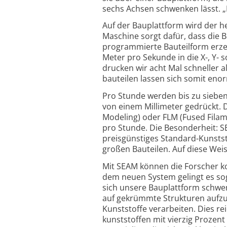
sechs Achsen schwenken lässt. „D
Auf der Bauplattform wird der h
Maschine sorgt dafür, dass die B
programmierte Bauteilform erzeu
Meter pro Sekunde in die X-, Y-
drucken wir acht Mal schneller a
bauteilen lassen sich somit eno
Pro Stunde werden bis zu siebe
von einem Millimeter gedrückt. 
Modeling) oder FLM (Fused Filam
pro Stunde. Die Besonderheit: SE
preisgünstiges Standard-Kunststo
großen Bauteilen. Auf diese Wei
Mit SEAM können die Forscher k
dem neuen System gelingt es sog
sich unsere Bauplattform schwenk
auf gekrümmte Strukturen aufzu­
Kunststoffe verarbeiten. Dies re
kunststoffen mit vierzig Prozent