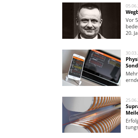
05.06
Wegb
Vor 5
bede
20. J
30.03
Phys
Sond
Mehr­
ern­de
25.06
Supr
Meil
Er­fol
tungs­