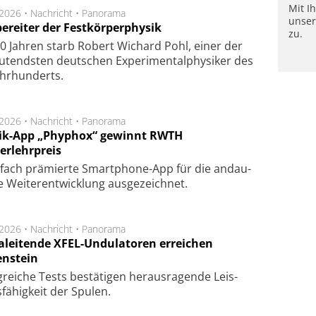
Mit I
.2026 •
Nachricht
•
Panorama
unse
ereiter der Festkörperphysik
zu.
0 Jahren starb Robert Wichard Pohl, einer der
utendsten deutschen Experimentalphysiker des
ahrhunderts.
.2026 •
Nachricht
•
Panorama
ik-App „Phyphox“ gewinnt RWTH
erlehrpreis
fach prä­mier­te Smart­phone-App für die an­dau­
 Wei­ter­ent­wick­lung aus­ge­zeich­net.
.2026 •
Nachricht
•
Panorama
aleitende XFEL-Undulatoren erreichen
enstein
g­rei­che Tests be­stä­ti­gen he­raus­ra­gen­de Leis­
fä­hig­keit der Spu­len.