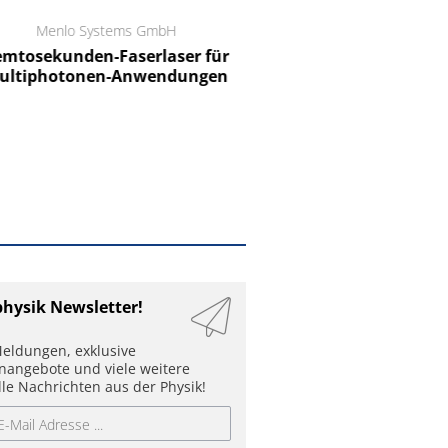
Menlo Systems GmbH
RCT Reichelt Chemietechnik
tosekunden-Faserlaser für
Ein Unternehmen für I
ltiphotonen-Anwendungen
physik Newsletter!
eldungen, exklusive
enangebote und viele weitere
lle Nachrichten aus der Physik!