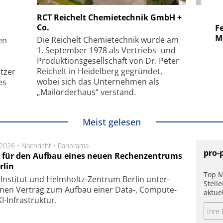
 GmbH
SmarAct GmbH
RCT Reichelt Chemietechnik GmbH +
Co.
uper-
Elektronenmikroskopie auf
Fem
hanismus
kleinstem Raum
Mu
Die Reichelt Chemietechnik wurde am
en
1. September 1978 als Vertriebs- und
Produktionsgesellschaft von Dr. Peter
Reichelt in Heidelberg gegründet,
tzer
wobei sich das Unternehmen als
es
„Mailorderhaus“ verstand.
Meist gelesen
.2026 •
Nachricht
•
Panorama
pro-
t für den Aufbau eines neuen Rechenzentrums
rlin
Top M
Insti­tut und Helm­holtz-Zen­trum Ber­lin un­ter­
Stell
­nen Ver­trag zum Auf­bau einer Data-, Compute-
aktue
I-Infra­struk­tur.