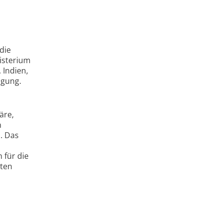
die
isterium
 Indien,
fügung.
äre,
n
. Das
 für die
sten