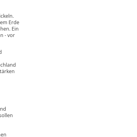
ckeln.
tem Erde
hen. Ein
 - vor
d
schland
stärken
and
sollen
nen