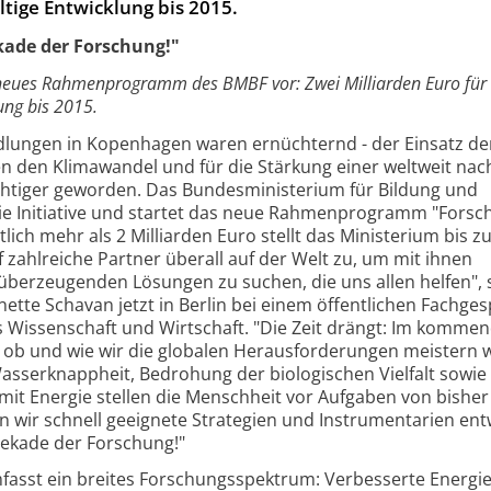
ltige Entwicklung bis 2015.
kade der Forschung!"
 neues Rahmenprogramm des BMBF vor: Zwei Milliarden Euro für
ung bis 2015.
dlungen in Kopenhagen waren ernüchternd - der Einsatz de
 den Klimawandel und für die Stärkung einer weltweit nac
chtiger geworden. Das Bundesministerium für Bildung und
ie Initiative und startet das neue Rahmenprogramm "Forsc
lich mehr als 2 Milliarden Euro stellt das Ministerium bis z
f zahlreiche Partner überall auf der Welt zu, um mit ihnen
berzeugenden Lösungen zu suchen, die uns allen helfen", 
tte Schavan jetzt in Berlin bei einem öffentlichen Fachge
 Wissenschaft und Wirtschaft. "Die Zeit drängt: Im komme
, ob und wie wir die globalen Herausforderungen meistern 
sserknappheit, Bedrohung der biologischen Vielfalt sowie 
it Energie stellen die Menschheit vor Aufgaben von bisher
wir schnell geeignete Strategien und Instrumentarien entw
 Dekade der Forschung!"
st ein breites Forschungsspektrum: Verbesserte Energiee