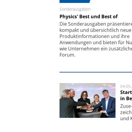
Sonderausgaben
Schäfter + Kirchhoff
Physics' Best und Best of
Faserkoppler mit S
Feinfokussierungsmec
Die Sonder­ausgaben präsentier
kompakt und übersichtlich neue
Produkt­informationen und ihre
Anwendungen und bieten für Nu
wie Unternehmen ein zusätzlich
Forum.
04.05
Star
in Be
Zuse-
zeich
und K