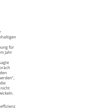
r
hhaltigen
hung für
um Jahr
sagte
spräch
nden
werden",
die
 nicht
ickeln.
ffizienz