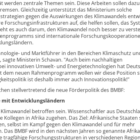
t werden zentrale Themen sein. Diese Arbeiten sollen dazu
remsen. Gleichzeitig unterstützt das Ministerium solche
sstrategien gegen die Auswirkungen des Klimawandels entwi
Forschungsinfrastrukturen auf, die helfen sollen, das Sys
geht es auch darum, den Klimawandel noch besser zu verste
enprogramms sind internationale Forschungskooperationen
klungsländern.
chnologie- und Marktführer in den Bereichen Klimaschutz un
 sagte Ministerin Schavan. "Auch beim nachhaltigen
i innovativen Umwelt- und Energietechnologien hat Deut
 Mit dem neuen Rahmenprogramm wollen wir diese Position 
eitspolitik ist deshalb immer auch Innovationspolitik!"
chen stellvertretend die neue Förderpolitik des BMBF:
 mit Entwicklungsländern
 Klimawandel betroffen sein. Wissenschaftler aus Deutschl
 Kollegen in Afrika zugehen. Das Ziel: Afrikanische Staaten 
den, selbst im Kampf gegen den Klimawandel und für mehr
in. Das BMBF wird in den nächsten Jahren so genannte Afrika
 tragfähige Forschungsstrukturen in verschiedenen Regio