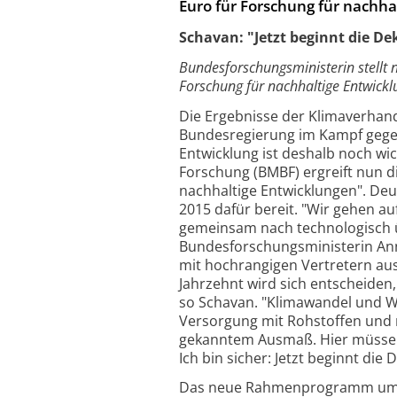
Euro für Forschung für nachha
Schavan: "Jetzt beginnt die De
Bundesforschungsministerin stellt
Forschung für nachhaltige Entwickl
Die Ergebnisse der Klimaverhan
Bundesregierung im Kampf gegen
Entwicklung ist deshalb noch wi
Forschung (BMBF) ergreift nun d
nachhaltige Entwicklungen". Deut
2015 dafür bereit. "Wir gehen au
gemeinsam nach technologisch ü
Bundesforschungsministerin Anne
mit hochrangigen Vertretern aus
Jahrzehnt wird sich entscheiden
so Schavan. "Klimawandel und Wa
Versorgung mit Rohstoffen und m
gekanntem Ausmaß. Hier müssen 
Ich bin sicher: Jetzt beginnt die
Das neue Rahmenprogramm umfas