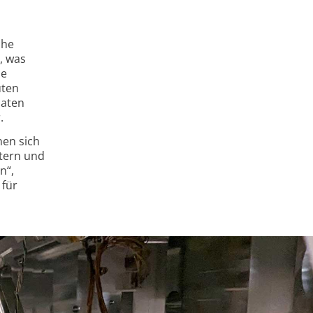
che
, was
he
uten
daten
.
nen sich
etern und
n“,
 für