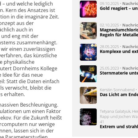
d – und welche lediglich
09.10.2025 •
Nachri
Gold reagiert – 
. Kern des Ansatzes ist
on in die imaginäre Zeit.
Konzept aus der
02.10.2025 •
Nachri
chlich auch in
Magnesiumchlorid 
Regeln für Metall
 und eng mit der
Systems zusammenhängt.
28.05.2025 •
Nachri
wir einen zuverlässigen
Komplexe und ext
verfahren, das künstliche
e physikalische
läutert Dornheims Kollege
25.05.2023 •
Nachri
Sternmaterie unt
 Idee für das neue
l: Statt die Daten einfach
ls verwischt, bleibt die
Kerstin Sonnabend • 
s erhalten.
Das Licht am End
 massiven Beschleunigung.
mulationen um einen Faktor
Tetyana Galatyuk, Hen
Rapp und Jochen Wam
ekov. Für die Zukunft heißt
41
percomputern nur wenige
Extrem und strah
nen, lassen sich in der
he Parameterstudien