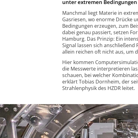
un­ter ex­tre­men Be­ding­ung­en 
Manchmal liegt Materie in extre
Gasriesen, wo enorme Drücke un
Bedingungen erzeugen, zum Beis
dabei genau passiert, setzen F
Hamburg. Das Prinzip: Ein inten
Signal lassen sich anschließend
allein reichen oft nicht aus, um
Hier kommen Computersimulatione
die Messwerte interpretieren la
schauen, bei welcher Kombinati
erklärt Tobias Dornheim, der sei
Strahlenphysik des HZDR leitet.