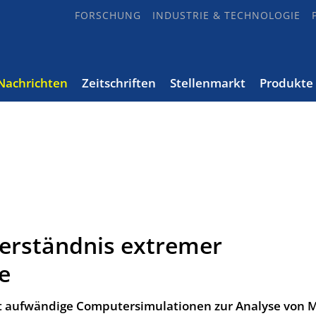
FORSCHUNG
INDUSTRIE & TECHNOLOGIE
Nachrichten
Zeitschriften
Stellenmarkt
Produkte
Verständnis extremer
e
auf­wän­di­ge Com­pu­ter­si­mu­la­tio­nen zur Ana­ly­se von M