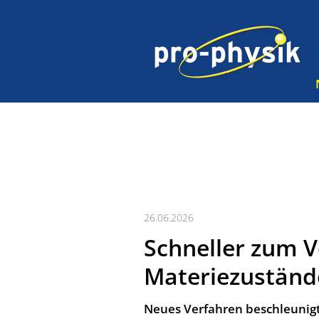
26.06.2026
Schneller zum 
Materiezuständ
Neues Ver­fah­ren be­schleu­nigt 