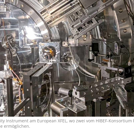
ty Instrument am European XFEL, wo zwei vom HIBEF-Konsortium b
e ermöglichen.