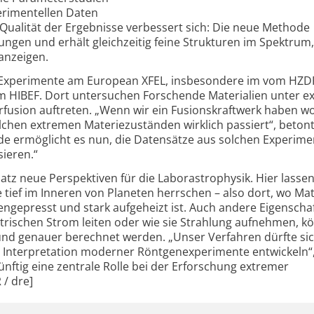
erimentellen Daten
 Qualität der Ergebnisse verbessert sich: Die neue Methode
ngen und erhält gleichzeitig feine Strukturen im Spektrum,
anzeigen.
nd Experimente am European XFEL, insbesondere im vom HZD
m HIBEF. Dort untersuchen Forschende Materialien unter 
rfusion auftreten. „Wenn wir ein Fusionskraftwerk haben wo
lchen extremen Materiezuständen wirklich passiert“, beton
 ermöglicht es nun, die Datensätze aus solchen Experim
ieren.“
tz neue Perspektiven für die Laborastrophysik. Hier lassen
 tief im Inneren von Planeten herrschen – also dort, wo Mat
epresst und stark aufgeheizt ist. Auch andere Eigenscha
ektrischen Strom leiten oder wie sie Strahlung aufnehmen, 
und genauer berechnet werden. „Unser Verfahren dürfte si
 Interpretation moderner Röntgenexperimente entwickeln“,
nftig eine zentrale Rolle bei der Erforschung extremer
 / dre]