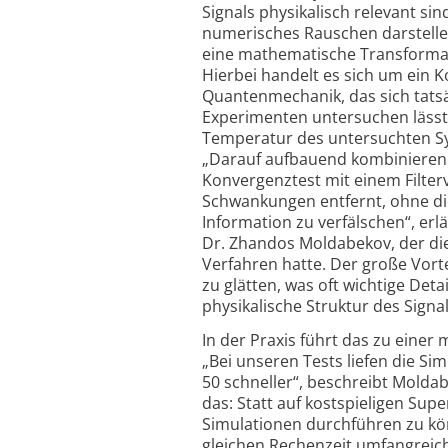
Signals physikalisch relevant sin
numerisches Rauschen darstellen
eine mathematische Transformati
Hierbei handelt es sich um ein 
Quantenmechanik, das sich tatsä
Experimenten untersuchen lässt
Temperatur des untersuchten 
„Darauf aufbauend kombinieren 
Konvergenztest mit einem Filter
Schwankungen entfernt, ohne di
Information zu verfälschen“, er
Dr. Zhandos Moldabekov, der die
Verfahren hatte. Der große Vortei
zu glätten, was oft wichtige Detai
physikalische Struktur des Signal
In der Praxis führt das zu einer
„Bei unseren Tests liefen die Si
50 schneller“, beschreibt Moldab
das: Statt auf kostspieligen Su
Simulationen durchführen zu kön
gleichen Rechenzeit umfangreic