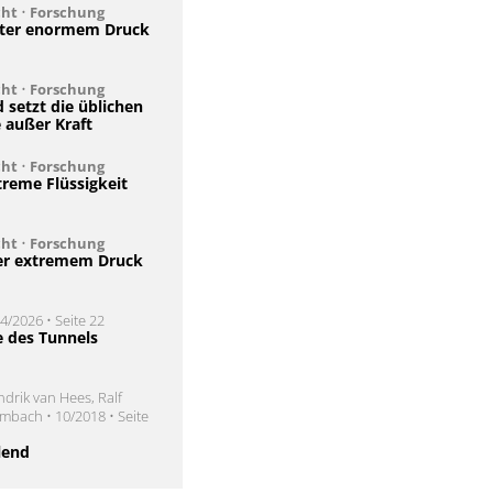
cht
•
Forschung
unter enormem Druck
cht
•
Forschung
setzt die üblichen
e außer Kraft
cht
•
Forschung
reme Flüssigkeit
cht
•
Forschung
er extremem Druck
4/2026 • Seite 22
e des Tunnels
drik van Hees, Ralf
bach • 10/2018 • Seite
lend