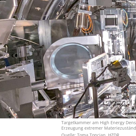
Targetkammer am High Energy Densi
Erzeugung extremer Materiezuständ
Quelle: Toma Toncian, HZDR