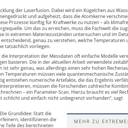
wicklung der Laserfusion. Dabei wird ein Kügelchen aus Wass
mengedrückt und aufgeheizt, dass die Atomkerne verschme
 diese Prozesse künftig für Kraftwerke zu nutzen – als klimaf
giequelle. Um das zu erreichen, muss die Fachwelt die zu
sse in extremen Materiezuständen untersuchen und im Deta
es entscheidend, genau zu verstehen, welche Temperaturen
e tatsächlich vorliegen.
 die Interpretation der Messdaten oft einfache Modelle ver
gen basieren. Die in der aktuellen Arbeit verwendete zeita
n ist sehr genau, was allerdings einen sehr hohen Rechen
ohen Temperaturen müssen viele quantenmechanische Zust
tig entstehen numerische Artefakte, die das Ergebnis verfä
interpretieren, müssen die Forschenden zahlreiche Kombi
hrechnen – ein Parameter-Scan. Hierzu braucht es viel Rec
t schlicht und einfach nicht unbegrenzt vorhanden“, sagt
Die Grundidee: Statt die
feinern, identifizieren die
MEHR ZU EXTREME
he Teile des berechneten