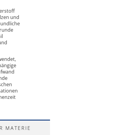
erstoff
lzen und
reundliche
grunde
il
 und
wendet,
bhängige
aufwand
ände
lschen
nationen
henzeit
R MATERIE