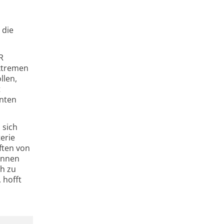
 die
R
extremen
llen,
t
enten
 sich
erie
ften von
können
ch zu
 hofft