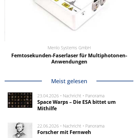
Menlo Systems GmbH
Femtosekunden-Faserlaser für Multiphotonen-
Anwendungen
Meist gelesen
23.04.2026 •
Nachricht
•
Panorama
Space Warps – Die ESA bittet um
Mithilfe
22.06.2026 •
Nachricht
•
Panorama
Forscher mit Fernweh