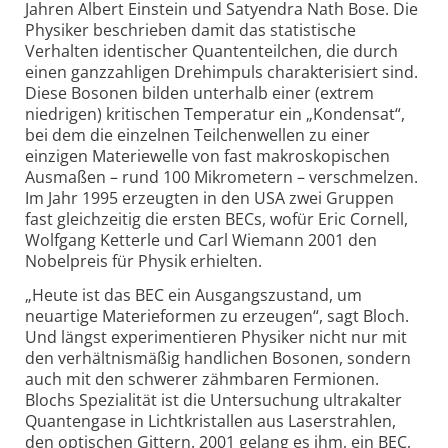
Jahren Albert Einstein und Satyendra Nath Bose. Die
Physiker beschrieben damit das statistische
Verhalten identischer Quantenteilchen, die durch
einen ganzzahligen Drehimpuls charakterisiert sind.
Diese Bosonen bilden unterhalb einer (extrem
niedrigen) kritischen Temperatur ein „Kondensat“,
bei dem die einzelnen Teilchenwellen zu einer
einzigen Materiewelle von fast makroskopischen
Ausmaßen – rund 100 Mikrometern – verschmelzen.
Im Jahr 1995 erzeugten in den USA zwei Gruppen
fast gleichzeitig die ersten BECs, wofür Eric Cornell,
Wolfgang Ketterle und Carl Wiemann 2001 den
Nobelpreis für Physik erhielten.
„Heute ist das BEC ein Ausgangszustand, um
neuartige Materieformen zu erzeugen“, sagt Bloch.
Und längst experimentieren Physiker nicht nur mit
den verhältnismäßig handlichen Bosonen, sondern
auch mit den schwerer zähmbaren Fermionen.
Blochs Spezialität ist die Untersuchung ultrakalter
Quantengase in Lichtkristallen aus Laserstrahlen,
den optischen Gittern. 2001 gelang es ihm, ein BEC,