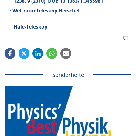
1238, 9 (2010), DOI: 10.1063/1.3455981
Weltraumteleskop Herschel
Hale-Teleskop
CT
Sonderhefte