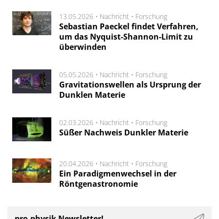
13.05.2026 •
Nachricht
•
Forschung
Sebastian Paeckel findet Verfahren,
um das Nyquist-Shannon-Limit zu
überwinden
05.05.2026 •
Nachricht
•
Forschung
Gravitationswellen als Ursprung der
Dunklen Materie
02.03.2026 •
Nachricht
•
Forschung
Süßer Nachweis Dunkler Materie
20.04.2026 •
Nachricht
•
Forschung
Ein Paradigmenwechsel in der
Röntgenastronomie
pro-physik Newsletter!