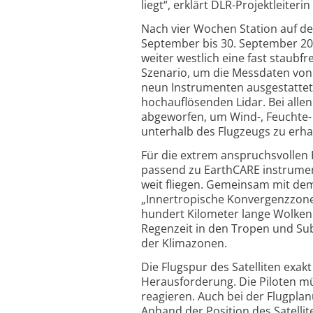
liegt“, erklärt DLR-Projektleiter
Nach vier Wochen Station auf de
September bis 30. September 20
weiter westlich eine fast staub
Szenario, um die Messdaten von 
neun Instrumenten ausgestattet
hochauflösenden Lidar. Bei all
abgeworfen, um Wind-, Feuchte
unterhalb des Flugzeugs zu erha
Für die extrem anspruchsvollen F
passend zu EarthCARE instrument
weit fliegen. Gemeinsam mit dem
„Innertropische Konvergenzzone
hundert Kilometer lange Wolken
Regenzeit in den Tropen und Su
der Klimazonen.
Die Flugspur des Satelliten exakt
Herausforderung. Die Piloten müs
reagieren. Auch bei der Flugpla
Anhand der Position des Satelli