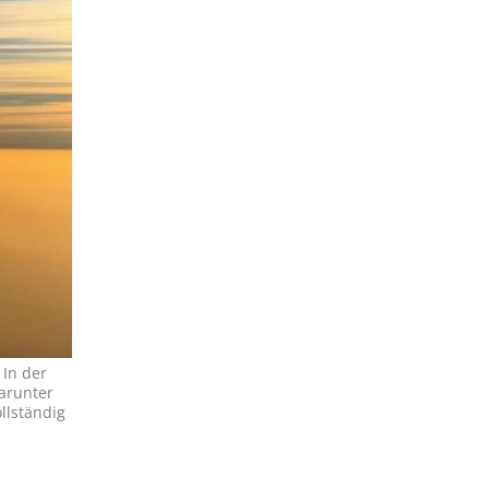
 In der
darunter
llständig