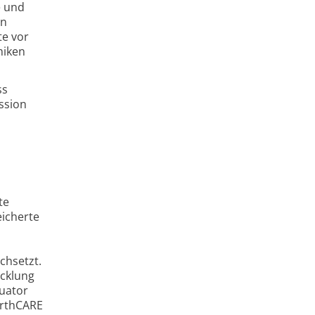
e und
en
te vor
miken
ss
ssion
te
eicherte
chsetzt.
icklung
quator
arthCARE