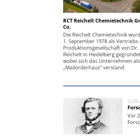
Schäfter + Kirchhoff
RCT Reichelt Chemietechnik 
Co.
Faserkoppler mit S
Feinfokussierungsmec
Die Reichelt Chemietechnik wur
1. September 1978 als Vertriebs
Produktionsgesellschaft von Dr.
Reichelt in Heidelberg gegründet
wobei sich das Unternehmen als
„Mailorderhaus“ verstand.
22.06
Fors
Vor 2
Fors