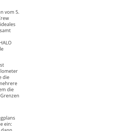
un vom 5.
Crew
ideales
esamt
 HALO
le
st
ilometer
e die
 mehrere
em die
e Grenzen
ugplans
e ein:
r dann