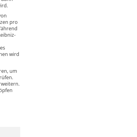
ird.
von
tzen pro
 Während
eibniz-
des
hen wird
ren, um
rüfen.
rweitern.
höpfen