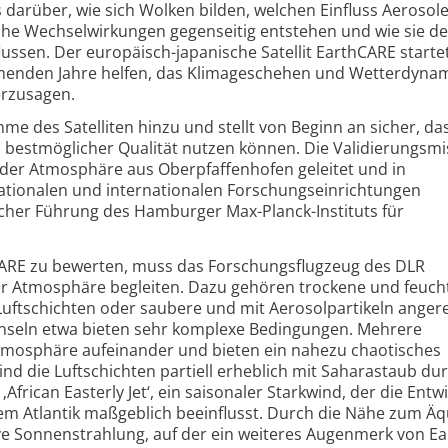
darüber, wie sich Wolken bilden, welchen Einfluss Aerosol
he Wechselwirkungen gegenseitig entstehen und wie sie d
ussen. Der europäisch-japanische Satellit EarthCARE starte
menden Jahre helfen, das Klimageschehen und Wetterdyna
erzusagen.
e des Satelliten hinzu und stellt von Beginn an sicher, da
 bestmöglicher Qualität nutzen können. Die Validierungsmi
k der Atmosphäre aus Oberpfaffenhofen geleitet und in
tionalen und internationalen Forschungseinrichtungen
icher Führung des Hamburger Max-Planck-Instituts für
ARE zu bewerten, muss das Forschungsflugzeug des DLR
der Atmosphäre begleiten. Dazu gehören trockene und feuch
uftschichten oder saubere und mit Aerosolpartikeln anger
Inseln etwa bieten sehr komplexe Bedingungen. Mehrere
 Atmosphäre aufeinander und bieten ein nahezu chaotisches
ind die Luftschichten partiell erheblich mit Saharastaub dur
frican Easterly Jet‘, ein saisonaler Starkwind, der die Entw
em Atlantik maßgeblich beeinflusst. Durch die Nähe zum Ä
ve Sonnenstrahlung, auf der ein weiteres Augenmerk von E