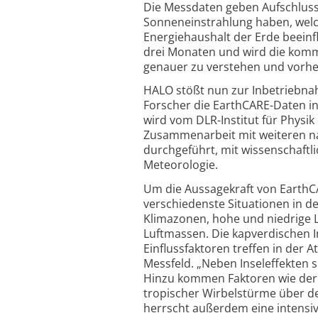
Die Messdaten geben Aufschluss 
Sonneneinstrahlung haben, welc
Energiehaushalt der Erde beeinfl
drei Monaten und wird die kom
genauer zu verstehen und vorh
HALO stößt nun zur Inbetriebnahm
Forscher die EarthCARE-Daten in
wird vom DLR-Institut für Physi
Zusammenarbeit mit weiteren na
durchgeführt, mit wissenschaftl
Meteorologie.
Um die Aussagekraft von EarthC
verschiedenste Situationen in 
Klimazonen, hohe und niedrige L
Luftmassen. Die kapverdischen 
Einflussfaktoren treffen in der
Messfeld. „Neben Inseleffekten s
Hinzu kommen Faktoren wie der ‚A
tropischer Wirbelstürme über d
herrscht außerdem eine intensi