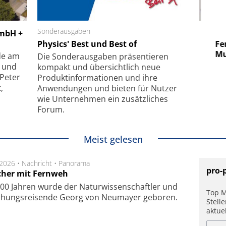
 GmbH
Sonderausgaben
SmarAct GmbH
GmbH +
uper-
Physics' Best und Best of
Elektronenmikroskopie auf
Fem
hanismus
kleinstem Raum
Mu
de am
Die Sonder­ausgaben präsentieren
- und
kompakt und übersichtlich neue
 Peter
Produkt­informationen und ihre
,
Anwendungen und bieten für Nutzer
wie Unternehmen ein zusätzliches
Forum.
Meist gelesen
.2026 •
Nachricht
•
Panorama
pro-
cher mit Fernweh
00 Jahren wurde der Naturwissenschaftler und
Top M
chungsreisende Georg von Neumayer geboren.
Stell
aktue