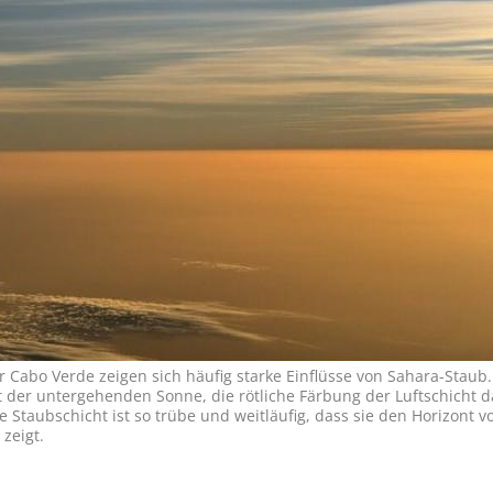
 Cabo Verde zeigen sich häufig starke Einflüsse von Sahara-Staub.
ht der untergehenden Sonne, die rötliche Färbung der Luftschicht 
Staubschicht ist so trübe und weitläufig, dass sie den Horizont vo
 zeigt.