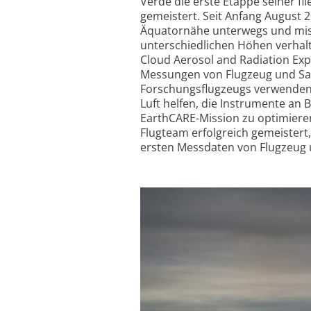
Verde die erste Etappe seiner fl
gemeistert. Seit Anfang August 2
Äquatornähe unterwegs und miss
unterschiedlichen Höhen verhal
Cloud Aerosol and Radiation Expl
Messungen von Flugzeug und Sate
Forschungsflugzeugs verwenden d
Luft helfen, die Instrumente an 
EarthCARE-Mission zu optimieren
Flugteam erfolgreich gemeistert
ersten Messdaten von Flugzeug u