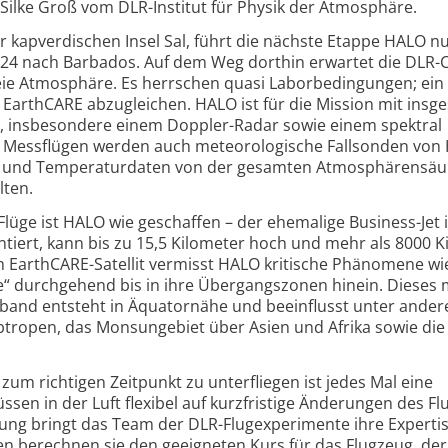
in Silke Groß vom DLR-Institut für Physik der Atmosphäre.
r kapverdischen Insel Sal, führt die nächste Etappe HALO n
24 nach Barbados. Auf dem Weg dorthin erwartet die DLR-
freie Atmosphäre. Es herrschen quasi Laborbedingungen; ein 
EarthCARE abzugleichen. HALO ist für die Mission mit insg
, insbesondere einem Doppler-Radar sowie einem spektral
en Messflügen werden auch meteorologische Fallsonden von
- und Temperaturdaten von der gesamten Atmosphärensäu
lten.
lüge ist HALO wie geschaffen – der ehemalige Business-Jet i
iert, kann bis zu 15,5 Kilometer hoch und mehr als 8000 K
 EarthCARE-Satellit vermisst HALO kritische Phänomene wi
“ durchgehend bis in ihre Übergangszonen hinein. Dieses
band entsteht in Äquatornähe und beeinflusst unter ander
btropen, das Monsungebiet über Asien und Afrika sowie di
 zum richtigen Zeitpunkt zu unterfliegen ist jedes Mal eine
sen in der Luft flexibel auf kurzfristige Änderungen des Fl
nung bringt das Team der DLR-Flugexperimente ihre Expertis
ten berechnen sie den geeigneten Kurs für das Flugzeug, de