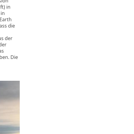
sion
t) in
in
Earth
ass die
us der
der
as
ben. Die