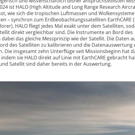
iegerisch und wissenschaftlich bisher anspruchsvollsten Mis
024 ist HALO (High Altitude and Long Range Research Aircraf
t, wie sich die tropischen Luftmassen und Wolkensysteme 
ten – synchron zum Erdbeobachtungssatelliten EarthCARE (
orer). HALO fliegt jedes Mal exakt unter dem Satelliten, sod
llit direkt vergleichbar sind. Die Instrumente an Bord des
abei das gleiche Messprinzip wie der Satellit. Die Daten a
Bord des Satelliten zu kalibrieren und die Datenauswertung 
. Die insgesamt zehn Unterflüge seit Missionsbeginn hat d
, indem sie HALO direkt auf Linie mit EarthCARE gebracht ha
nd Satellit sind daher bereits in der Auswertung.