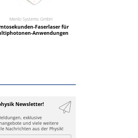
Menlo Systems GmbH
RCT Reichelt Chemietechnik
tosekunden-Faserlaser für
Ein Unternehmen für I
ltiphotonen-Anwendungen
physik Newsletter!
eldungen, exklusive
enangebote und viele weitere
lle Nachrichten aus der Physik!