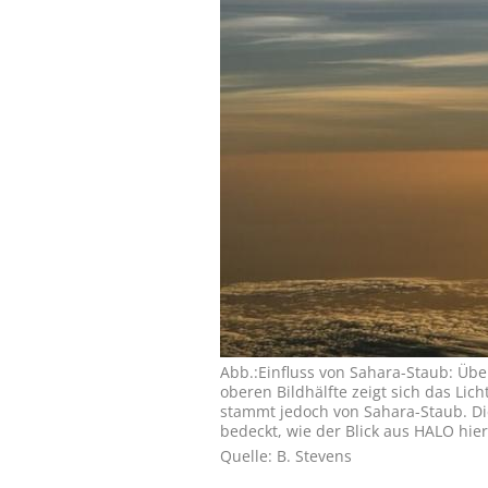
Abb.:Einfluss von Sahara-Staub: Über
oberen Bildhälfte zeigt sich das Lic
stammt jedoch von Sahara-Staub. Die 
bedeckt, wie der Blick aus HALO hier
Quelle: B. Stevens