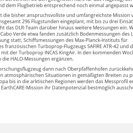
und dem Flugbetrieb entsprechend noch einmal angepasst w
st die bisher anspruchsvollste und umfangreichste Mission 
nsgesamt 296 Flugstunden eingeplant, mit bis zu drei Einsä
ieht das DLR-Team darüber hinaus weitere Messungen ein.
Cabo Verde etwa fanden zusätzlich Bodenmessungen des L
ung statt, Schiffsmessungen des Max-Planck-Instituts für
es französischen Turboprop-Flugzeugs SAFIRE ATR-42 und 
mit der Turboprop INCAS KingAir. In den kommenden Woc
y die HALO-Messungen ergänzen.
orschungsflugzeug dann nach Oberpfaffenhofen zurückkeh
 atmosphärischen Situationen in gemäßigten Breiten zu p
pa bis in die arktischen Regionen werden das Messprofil e
die EarthCARE-Mission ihr Datenpotenzial bestmöglich aussc