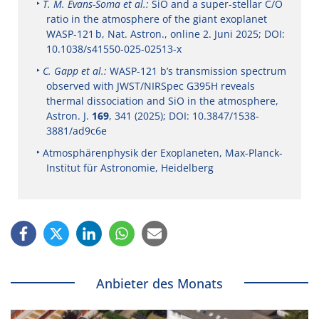
T. M. Evans-Soma et al.:
SiO and a super-stellar C/O
ratio in the atmosphere of the giant exoplanet
WASP-121 b, Nat. Astron., online 2. Juni 2025; DOI:
10.1038/s41550-025-02513-x
C. Gapp et al.:
WASP-121 b’s transmission spectrum
observed with JWST/NIRSpec G395H reveals
thermal dissociation and SiO in the atmosphere,
Astron. J.
169
, 341 (2025); DOI: 10.3847/1538-
3881/ad9c6e
Atmosphärenphysik der Exoplaneten, Max-Planck-
Institut für Astronomie, Heidelberg
Anbieter des Monats