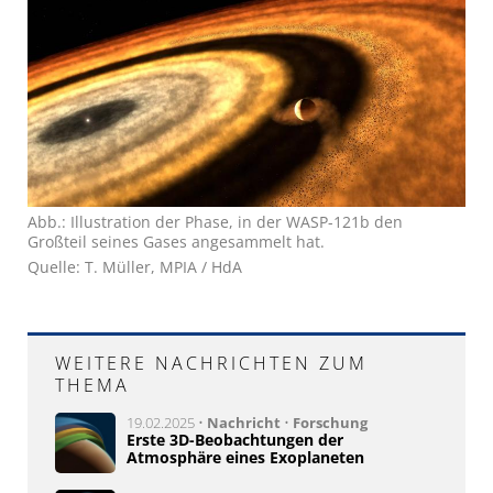
Abb.: Illustration der Phase, in der WASP-121b den
Großteil seines Gases angesammelt hat.
Quelle: T. Müller, MPIA / HdA
WEITERE NACHRICHTEN ZUM
THEMA
19.02.2025 •
Nachricht
•
Forschung
Erste 3D-Beobachtungen der
Atmosphäre eines Exoplaneten