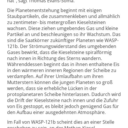
hat“, sagt Thomas Evans-Soma.
Die Planetenentstehung beginnt mit eisigen
Staubpartikeln, die zusammenkleben und allmählich
zu zentimeter- bis metergroßen Kieselsteinen
wachsen. Diese ziehen umgebendes Gas und kleine
Partikel an und beschleunigen so ihr Wachstum. Das
sind die Saatkörner zukünftiger Planeten wie WASP-
121b. Der Strömungswiderstand des umgebenden
Gases bewirkt, dass die Kieselsteine spiralförmig
nach innen in Richtung des Sterns wandern.
Währenddessen beginnt das in ihnen enthaltene Eis
in den wärmeren inneren Regionen der Scheibe zu
verdampfen. Auf ihrer Umlaufbahn um ihren
Mutterstern können die jungen Planeten so groß
werden, dass sie erhebliche Lücken in der
protoplanetaren Scheibe hinterlassen. Dadurch wird
die Drift der Kieselsteine nach innen und die Zufuhr
von Eis gestoppt, es bleibt jedoch genügend Gas für
den Aufbau einer ausgedehnten Atmosphäre.
Im Fall von WASP-121b scheint dies an einer Stelle
geschehen zu sein, an der Methan-Kiesel