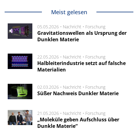
Meist gelesen
05.05.2026 •
Nachricht
•
Forschung
Gravitationswellen als Ursprung der
Dunklen Materie
22.05.2026 •
Nachricht
•
Forschung
Halbleiterindustrie setzt auf falsche
Materialien
02.03.2026 •
Nachricht
•
Forschung
Süßer Nachweis Dunkler Materie
21.05.2026 •
Nachricht
•
Forschung
„Moleküle geben Aufschluss über
Dunkle Materie“