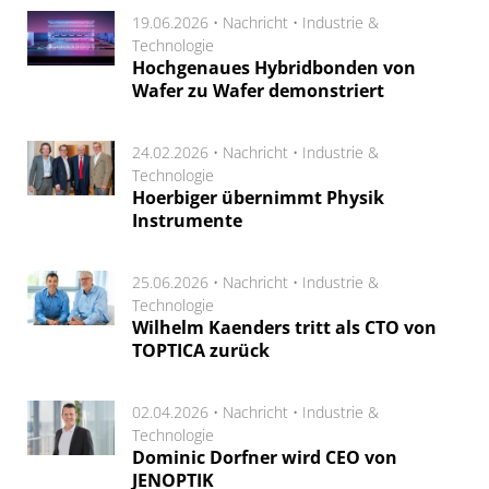
19.06.2026 •
Nachricht
•
Industrie &
Technologie
Hochgenaues Hybridbonden von
Wafer zu Wafer demonstriert
24.02.2026 •
Nachricht
•
Industrie &
Technologie
Hoerbiger übernimmt Physik
Instrumente
25.06.2026 •
Nachricht
•
Industrie &
Technologie
Wilhelm Kaenders tritt als CTO von
TOPTICA zurück
02.04.2026 •
Nachricht
•
Industrie &
Technologie
Dominic Dorfner wird CEO von
JENOPTIK