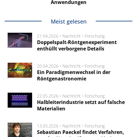
Anwendungen
Meist gelesen
21.04.2026 •
Nachricht
•
Forschung
Doppelspalt-Röntgenexperiment
enthüllt verborgene Details
20.04.2026 •
Nachricht
•
Forschung
Ein Paradigmenwechsel in der
Röntgenastronomie
22.05.2026 •
Nachricht
•
Forschung
Halbleiterindustrie setzt auf falsche
Materialien
13.05.2026 •
Nachricht
•
Forschung
Sebastian Paeckel findet Verfahren,