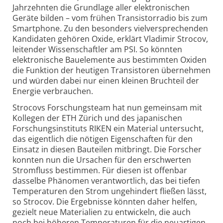
Jahrzehnten die Grundlage aller elektronischen
Geräte bilden – vom frühen Transistor­radio bis zum
Smartphone. Zu den besonders viel­versprechenden
Kandidaten gehören Oxide, erklärt Vladimir Strocov,
leitender Wissenschaftler am PSI. So könnten
elektronische Bauelemente aus bestimmten Oxiden
die Funktion der heutigen Transistoren übernehmen
und würden dabei nur einen kleinen Bruchteil der
Energie verbrauchen.
Strocovs Forschungsteam hat nun gemeinsam mit
Kollegen der ETH Zürich und des japanischen
Forschungs­instituts RIKEN ein Material untersucht,
das eigentlich die nötigen Eigenschaften für den
Einsatz in diesen Bauteilen mitbringt. Die Forscher
konnten nun die Ursachen für den erschwerten
Stromfluss bestimmen. Für diesen ist offenbar
dasselbe Phänomen verantwortlich, das bei tiefen
Temperaturen den Strom ungehindert fließen lässt,
so Strocov. Die Ergebnisse könnten daher helfen,
gezielt neue Materialien zu entwickeln, die auch
noch bei höheren Temperaturen für die neuartigen