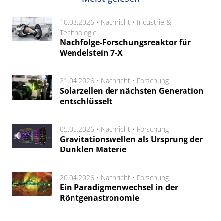
10.03.2026 •
Nachricht
•
Industrie &
Technologie
Nachfolge-Forschungsreaktor für
Wendelstein 7-X
21.04.2026 •
Nachricht
•
Forschung
Solarzellen der nächsten Generation
entschlüsselt
05.05.2026 •
Nachricht
•
Forschung
Gravitationswellen als Ursprung der
Dunklen Materie
20.04.2026 •
Nachricht
•
Forschung
Ein Paradigmenwechsel in der
Röntgenastronomie