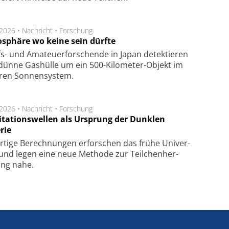
.2026 •
Nachricht
•
Forschung
sphäre wo keine sein dürfte
s- und Ama­teuer­for­schen­de in Japan de­tek­tie­ren
dün­ne Gas­hül­le um ein 500-Kilo­meter-Objekt im
­ren Son­nen­sys­tem.
.2026 •
Nachricht
•
Forschung
itationswellen als Ursprung der Dunklen
rie
rtige Be­rech­nung­en er­for­schen das frü­he Uni­ver­
nd legen eine neue Me­tho­de zur Teil­chen­her­
lung nahe.