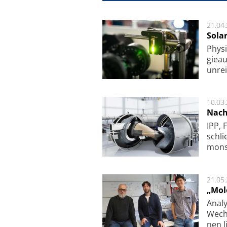
21.04
Sola
Physi
gie­a
unrei
10.03
Nach
IPP, 
schli
mon­st
21.05
„Mol
Analy
Wech­
nen l