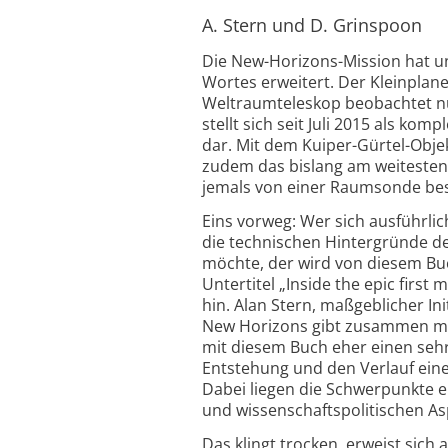
A. Stern und D. Grinspoon
Die New-Horizons-Mission hat u
Wortes erweitert. Der Kleinplane
Weltraumteleskop beobachtet nur
stellt sich seit Juli 2015 als k
dar. Mit dem Kuiper-Gürtel-Obje
zudem das bislang am weitesten 
jemals von einer Raumsonde be
Eins vorweg: Wer sich ausführli
die technischen Hintergründe d
möchte, der wird von diesem Bu
Untertitel „Inside the epic first 
hin. Alan Stern, maßgeblicher Ini
New Horizons gibt zusammen mi
mit diesem Buch eher einen sehr 
Entstehung und den Verlauf eine
Dabei liegen die Schwerpunkte 
und wissenschaftspolitischen As
Das klingt trocken, erweist sich