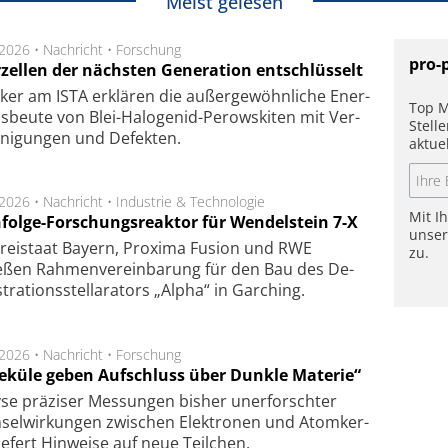
Meist gelesen
.2026 •
Nachricht
•
Forschung
pro-
rzellen der nächsten Generation entschlüsselt
ker am ISTA er­klä­ren die außer­ge­wöhn­li­che Ener­
Top M
us­beu­te von Blei-Halo­ge­nid-Perows­ki­ten mit Ver­
Stell
­ni­gung­en und De­fek­ten.
aktue
.2026 •
Nachricht
•
Industrie & Technologie
Mit I
folge-Forschungsreaktor für Wendelstein 7-X
unse
Frei­staat Bay­ern, Pro­xi­ma Fu­sion und RWE
zu.
eßen Rah­men­ver­ein­ba­rung für den Bau des De­
ra­tions­stel­la­ra­tors „Alpha“ in Gar­ching.
.2026 •
Nachricht
•
Forschung
eküle geben Aufschluss über Dunkle Materie“
se prä­zi­ser Mes­sung­en bis­her un­er­for­schter
sel­wir­kung­en zwi­schen Elek­tro­nen und Atom­ker­
ie­fert Hin­wei­se auf neue Teil­chen.