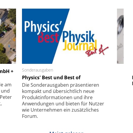
 GmbH
Sonderausgaben
SmarAct GmbH
GmbH +
uper-
Physics' Best und Best of
Elektronenmikroskopie auf
Fem
hanismus
kleinstem Raum
Mu
de am
Die Sonder­ausgaben präsentieren
- und
kompakt und übersichtlich neue
 Peter
Produkt­informationen und ihre
,
Anwendungen und bieten für Nutzer
wie Unternehmen ein zusätzliches
Forum.