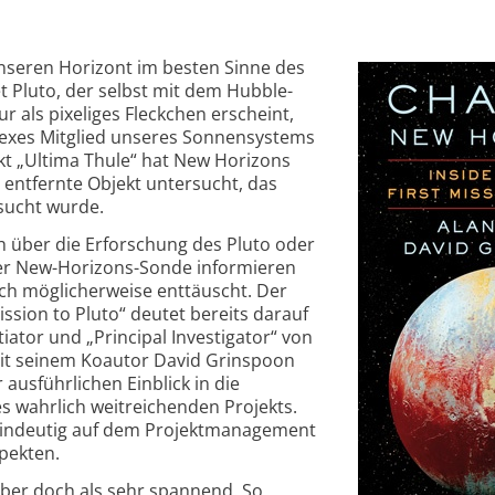
nseren Horizont im besten Sinne des
t Pluto, der selbst mit dem Hubble-
 als pixeliges Fleckchen erscheint,
omplexes Mitglied unseres Sonnensystems
kt „Ultima Thule“ hat New Horizons
entfernte Objekt untersucht, das
sucht wurde.
ch über die Erforschung des Pluto oder
er New-Horizons-Sonde informieren
ch möglicherweise enttäuscht. Der
mission to Pluto“ deutet bereits darauf
tiator und „Principal Investigator“ von
t seinem Koautor David Grinspoon
ausführlichen Einblick in die
s wahrlich weitreichenden Projekts.
eindeutig auf dem Projektmanagement
pekten.
 aber doch als sehr spannend. So