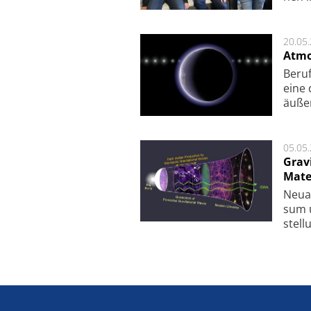
20.05
Atmo
Beruf
eine 
äu­ße
05.05
Grav
Mate
Neu­a
sum u
stel­