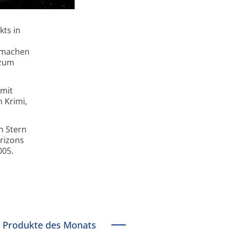
kts in
n machen
 zum
 mit
n Krimi,
n Stern
orizons
005.
Produkte des Monats