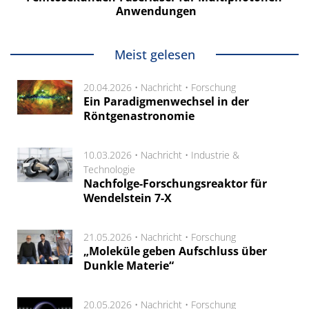
Anwendungen
Meist gelesen
20.04.2026 •
Nachricht
•
Forschung
Ein Paradigmenwechsel in der
Röntgenastronomie
10.03.2026 •
Nachricht
•
Industrie &
Technologie
Nachfolge-Forschungsreaktor für
Wendelstein 7-X
21.05.2026 •
Nachricht
•
Forschung
„Moleküle geben Aufschluss über
Dunkle Materie“
20.05.2026 •
Nachricht
•
Forschung