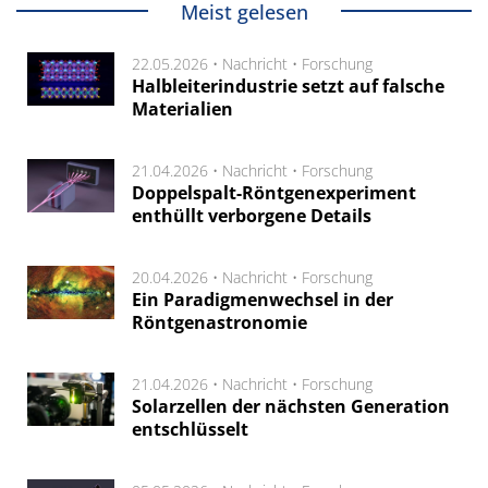
Meist gelesen
22.05.2026 •
Nachricht
•
Forschung
Halbleiterindustrie setzt auf falsche
Materialien
21.04.2026 •
Nachricht
•
Forschung
Doppelspalt-Röntgenexperiment
enthüllt verborgene Details
20.04.2026 •
Nachricht
•
Forschung
Ein Paradigmenwechsel in der
Röntgenastronomie
21.04.2026 •
Nachricht
•
Forschung
Solarzellen der nächsten Generation
entschlüsselt