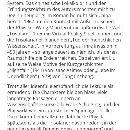
System. Das chinesische Lokalkolorit und der
Erfindungsreichtum des Autors machten mich zu
Beginn neugierig: Im Roman bemüht sich China
bereits 1967 um den Kontakt mit Außerirdischen,
der Physiker Wang Miao lernt die außerirdische Welt
„Trisolaris“ über ein Virtual-Reality-Spiel kennen, und
die Trisolarianer planen den „Tod der menschlichen
Wissenschaft“, in Vorbereitung auf ihre Invasion in
450 Jahren – so lange dauert es nämlich, bis deren
Raumschiffe die Erde erreichen. Dabei variiert Liu
auf seine Weise Motive der Kurzgeschichten
„Nightfall“ (1941) von Isaac Asimov oder „Liebe im
Unendlichen“ (1979) von Tong Enzheng.
Trotz aller Ideenfülle empfand ich die Lektüre als
ermüdend. Die Charaktere bleiben blass, viele
langatmige Passagen erinnern an
Wissenschaftsexkurse à la Frank Schätzing, und der
Plot wirkt wie ein interstellarer Spionage-Thriller.
Dazu kommt eine allzu frei fabulierte Physik.
Spätestens als die Trisolarier davon reden, „in der
neunten von elf Dimensionen zu operieren“ und