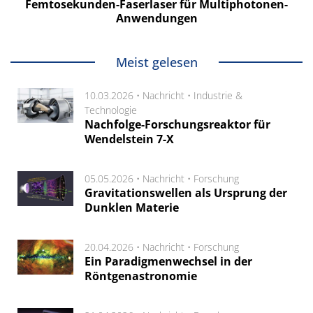
Femtosekunden-Faserlaser für Multiphotonen-
Anwendungen
Meist gelesen
10.03.2026 •
Nachricht
•
Industrie &
Technologie
Nachfolge-Forschungsreaktor für
Wendelstein 7-X
05.05.2026 •
Nachricht
•
Forschung
Gravitationswellen als Ursprung der
Dunklen Materie
20.04.2026 •
Nachricht
•
Forschung
Ein Paradigmenwechsel in der
Röntgenastronomie