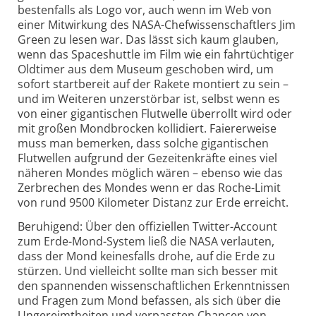
bestenfalls als Logo vor, auch wenn im Web von
einer Mitwirkung des NASA-Chefwissenschaftlers Jim
Green zu lesen war. Das lässt sich kaum glauben,
wenn das Spaceshuttle im Film wie ein fahrtüchtiger
Oldtimer aus dem Museum geschoben wird, um
sofort startbereit auf der Rakete montiert zu sein –
und im Weiteren unzerstörbar ist, selbst wenn es
von einer gigantischen Flutwelle überrollt wird oder
mit großen Mondbrocken kollidiert. Faiererweise
muss man bemerken, dass solche gigantischen
Flutwellen aufgrund der Gezeitenkräfte eines viel
näheren Mondes möglich wären – ebenso wie das
Zerbrechen des Mondes wenn er das Roche-Limit
von rund 9500 Kilometer Distanz zur Erde erreicht.
Beruhigend: Über den offiziellen Twitter-Account
zum Erde-Mond-System ließ die NASA verlauten,
dass der Mond keinesfalls drohe, auf die Erde zu
stürzen. Und vielleicht sollte man sich besser mit
den spannenden wissenschaftlichen Erkenntnissen
und Fragen zum Mond befassen, als sich über die
Ungereimtheiten und verpassten Chancen von