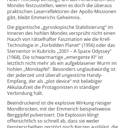
Mondes festzustellen, wenn es doch die überaus
praktischen Laserreflektoren der Apollo-Missionen
gibt, bleibt Emmerichs Geheimnis.
Die gigantische „gyroskopische Stabilisierung“ im
Inneren des hohlen Mondes versprüht nicht einen
Hauch von rätselhafter Faszination wie die Krell-
Technologie in „Forbidden Planet“ (1956) oder das
Sternentor in Kubricks „2001 – A Space Odyssey“
(1968). Die schwarmartige „emergente KI“ ist
letztlich nicht mehr als ein aufgeblasener Wurm im
hohlen „Mondapfel“. Besonders unglaubwürdig ist
der jederzeit und überall ungestörte Handy-
Empfang, der als „plot device“ mit beliebiger
Akkulaufzeit die Protagonisten in ständiger
Verbindung hält.
Beeindruckend ist die explosive Wirkung riesiger
Mondbrocken, mit der Emmerich beispielsweise
Berggipfel pulverisiert. Die Explosion klingt
offensichtlich so schnell ab, dass sie weder
Fensterscheiben zerstört noch Kerzen ausbläst, die