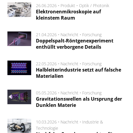
26.06.2026 •
Produkt
•
Optik / Photonik
Elektronenmikroskopie auf
kleinstem Raum
21.04.2026 •
Nachricht
•
Forschung
Doppelspalt-Röntgenexperiment
enthüllt verborgene Details
22.05.2026 •
Nachricht
•
Forschung
Halbleiterindustrie setzt auf falsche
Materialien
05.05.2026 •
Nachricht
•
Forschung
Gravitationswellen als Ursprung der
Dunklen Materie
10.03.2026 •
Nachricht
•
Industrie &
Technologie