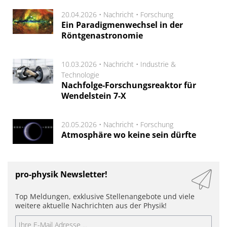
20.04.2026 •
Nachricht
•
Forschung
Ein Paradigmenwechsel in der
Röntgenastronomie
10.03.2026 •
Nachricht
•
Industrie &
Technologie
Nachfolge-Forschungsreaktor für
Wendelstein 7-X
20.05.2026 •
Nachricht
•
Forschung
Atmosphäre wo keine sein dürfte
pro-physik Newsletter!
Top Meldungen, exklusive Stellenangebote und viele
weitere aktuelle Nachrichten aus der Physik!