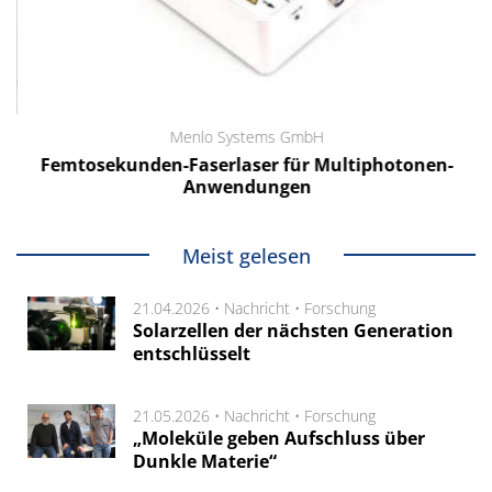
Menlo Systems GmbH
Femtosekunden-Faserlaser für Multiphotonen-
Anwendungen
Meist gelesen
21.04.2026 •
Nachricht
•
Forschung
Solarzellen der nächsten Generation
entschlüsselt
21.05.2026 •
Nachricht
•
Forschung
„Moleküle geben Aufschluss über
Dunkle Materie“