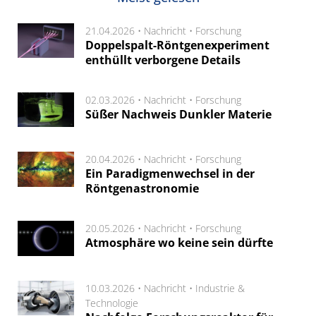
21.04.2026 •
Nachricht
•
Forschung
Doppelspalt-Röntgenexperiment
enthüllt verborgene Details
02.03.2026 •
Nachricht
•
Forschung
Süßer Nachweis Dunkler Materie
20.04.2026 •
Nachricht
•
Forschung
Ein Paradigmenwechsel in der
Röntgenastronomie
20.05.2026 •
Nachricht
•
Forschung
Atmosphäre wo keine sein dürfte
10.03.2026 •
Nachricht
•
Industrie &
Technologie