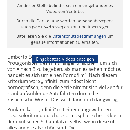
An dieser Stelle befindet sich ein eingebundenes
Video von Youtube.
Durch die Darstellung werden personenbezogene
Daten (wie IP-Adresse) an Youtube übertragen.
Bitte lesen Sie die
Datenschutzbestimmungen
um
genaue Informationen zu erhalten.
Umberto Eco schrieb einmal: „Wenn die
Eingebettete Videos anzeigen
Protagonisten des Films länger brauchen, um sich
von A nach B zu begeben, als man es sehen möchte,
handelt es sich um einen Pornofilm“. Nach diesem
Kriterium wäre „Infiniti“ zumindest leicht
pornografisch, denn die Serie nimmt sich viel Zeit für
staubaufwühlende Autofahrten durch die
kasachische Wüste. Das wird dann doch langweilig.
Punkten kann „Infiniti“ mit einem ungewohnten
Lokalkolorit und durchaus atmosphärischen Bildern
der exotischen Schauplätze, selbst wenn diese oft
alles andere als schön sind. Die