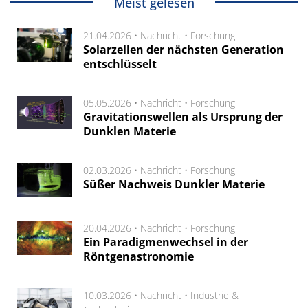
Meist gelesen
21.04.2026 •
Nachricht
•
Forschung
Solarzellen der nächsten Generation
entschlüsselt
05.05.2026 •
Nachricht
•
Forschung
Gravitationswellen als Ursprung der
Dunklen Materie
02.03.2026 •
Nachricht
•
Forschung
Süßer Nachweis Dunkler Materie
20.04.2026 •
Nachricht
•
Forschung
Ein Paradigmenwechsel in der
Röntgenastronomie
10.03.2026 •
Nachricht
•
Industrie &