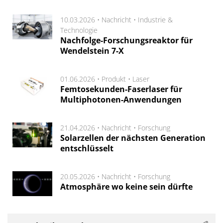
10.03.2026 •
Nachricht
•
Industrie &
Technologie
Nachfolge-Forschungsreaktor für
Wendelstein 7-X
01.06.2026 •
Produkt
•
Laser
Femtosekunden-Faserlaser für
Multiphotonen-Anwendungen
21.04.2026 •
Nachricht
•
Forschung
Solarzellen der nächsten Generation
entschlüsselt
20.05.2026 •
Nachricht
•
Forschung
Atmosphäre wo keine sein dürfte