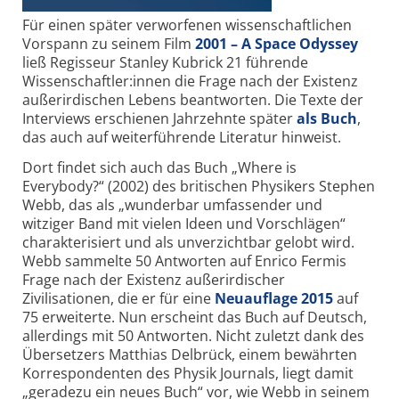
Für einen später verworfenen wissen­schaftlichen
Vorspann zu seinem Film
2001 – A Space Odyssey
ließ Regisseur Stanley Kubrick 21 führende
Wissenschaftler:innen die Frage nach der Existenz
außerirdischen Lebens beantworten. Die Texte der
Interviews erschienen Jahrzehnte später
als Buch
,
das auch auf weiterführende Literatur hinweist.
Dort findet sich auch das Buch „Where is
Everybody?“ (2002) des britischen Physikers Stephen
Webb, das als „wunderbar umfassender und
witziger Band mit vielen Ideen und Vorschlägen“
charakterisiert und als unverzichtbar gelobt wird.
Webb sammelte 50 Antworten auf Enrico Fermis
Frage nach der Existenz außerirdischer
Zivilisationen, die er für eine
Neuauflage 2015
auf
75 erweiterte. Nun erscheint das Buch auf Deutsch,
allerdings mit 50 Antworten. Nicht zuletzt dank des
Übersetzers Matt­hias Delbrück, einem bewährten
Korrespondenten des Physik Journals, liegt damit
„geradezu ein neues Buch“ vor, wie Webb in seinem