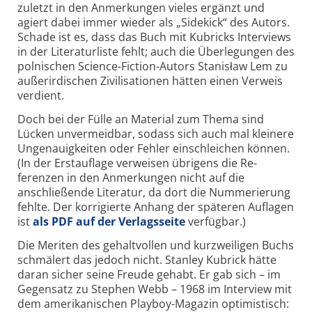
zuletzt in den Anmerkungen vieles ergänzt und
agiert dabei immer wieder als „Sidekick“ des Autors.
Schade ist es, dass das Buch mit Kubricks Interviews
in der Literaturliste fehlt; auch die Überlegungen des
polnischen Science-Fiction-Autors Stanisław Lem zu
außerirdischen Zivilisationen hätten einen Verweis
verdient.
Doch bei der Fülle an Material zum Thema sind
Lücken unvermeidbar, sodass sich auch mal kleinere
Ungenauigkeiten oder Fehler einschleichen können.
(In der Erstauflage verweisen übrigens die Re­
ferenzen in den Anmerkungen nicht auf die
anschließende Literatur, da dort die Nummerierung
fehlte. Der korrigierte Anhang der späteren Auf­lagen
ist
als PDF auf der Verlagsseite
verfügbar.)
Die Meriten des gehaltvollen und kurzweiligen Buchs
schmälert das jedoch nicht. Stanley Kubrick hätte
daran sicher seine Freude gehabt. Er gab sich – im
Gegensatz zu Stephen Webb – 1968 im Interview mit
dem amerikanischen Playboy-Magazin optimistisch: