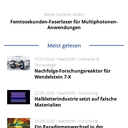
Menlo Systems GmbH
Femtosekunden-Faserlaser für Multiphotonen-
Anwendungen
Meist gelesen
10.03.2026 •
Nachricht
•
Industrie &
Technologie
Nachfolge-Forschungsreaktor für
Wendelstein 7-X
22.05.2026 •
Nachricht
•
Forschung
Halbleiterindustrie setzt auf falsche
Materialien
20.04.2026 •
Nachricht
•
Forschung
Ein Paradigmenwechsel in der