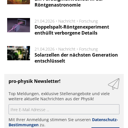
Röntgenastronomie
21.04.2026 •
Nachricht
•
Forschung
Doppelspalt-Röntgenexperiment
enthüllt verborgene Details
21.04.2026 •
Nachricht
•
Forschung
Solarzellen der nächsten Generation
entschlüsselt
pro-physik Newsletter!
Top Meldungen, exklusive Stellenangebote und viele
weitere aktuelle Nachrichten aus der Physik!
Mit Ihrer Anmeldung stimmen Sie unseren
Datenschutz-
Bestimmungen
zu.