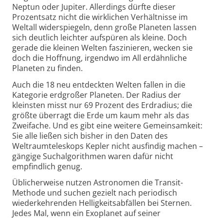
Neptun oder Jupiter. Allerdings dürfte dieser
Prozentsatz nicht die wirklichen Verhält­nisse im
Weltall wider­spiegeln, denn große Planeten lassen
sich deutlich leichter aufspüren als kleine. Doch
gerade die kleinen Welten faszinieren, wecken sie
doch die Hoffnung, irgendwo im All erdähnliche
Planeten zu finden.
Auch die 18 neu entdeckten Welten fallen in die
Kategorie erd­großer Planeten. Der Radius der
kleinsten misst nur 69 Prozent des Erd­radius; die
größte überragt die Erde um kaum mehr als das
Zweifache. Und es gibt eine weitere Gemein­samkeit:
Sie alle ließen sich bisher in den Daten des
Weltraum­teleskops Kepler nicht ausfindig machen –
gängige Suchalgorithmen waren dafür nicht
empfind­lich genug.
Üblicherweise nutzen Astronomen die Transit-
Methode und suchen gezielt nach periodisch
wieder­kehrenden Helligkeits­abfällen bei Sternen.
Jedes Mal, wenn ein Exoplanet auf seiner