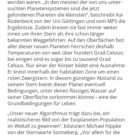
worden waren. „In den meisten der von uns unter­
suchten Planeten­systemen sind die jetzt
gefundenen Planeten die kleinsten“, beschreibt Kai
Rodenbeck von der Uni Göttingen und vom MPS die
Ergebnisse. Zudem kreisen sie fast immer weiter
innen um ihren Stern als ihre schon länger
bekannten Weg­gefährten. Auf den Ober­flächen fast
aller dieser neuen Planeten herrschen deshalb
Tempera­turen von weit über hundert Grad Celsius;
bei einigen sind es sogar bis zu tausend Grad
Celsius. Nur einer der Körper bildet eine Ausnahme:
Er kreist innerhalb der habi­tablen Zone um einen
roten Zwergstern. In diesem günstigen Abstand zu
seinem Stern bietet dieser Planet eventuell
Bedingungen, unter denen flüs­siges Wasser auf
seiner Ober­fläche vorkommen könnte – eine der
Grund­bedingungen für Leben.
„Unser neuer Algorithmus trägt dazu bei, ein
realistischeres Bild von der Exo­planeten-Population
im Weltall zu gewinnen“, bilan­ziert Michael Hippke
von der Stern­warte Sonneberg. „Vor allem für die