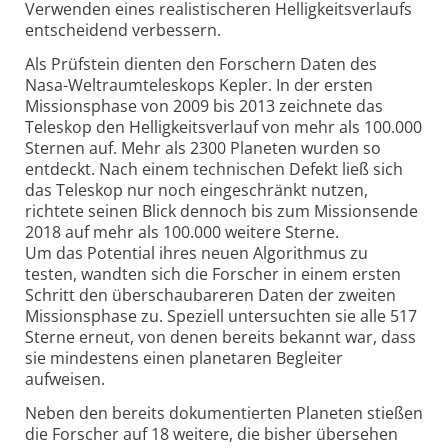
Verwenden eines realis­tischeren Helligkeits­verlaufs
entscheidend verbessern.
Als Prüfstein dienten den Forschern Daten des
Nasa-Weltraum­teleskops Kepler. In der ersten
Missionsphase von 2009 bis 2013 zeichnete das
Teleskop den Helligkeits­verlauf von mehr als 100.000
Sternen auf. Mehr als 2300 Planeten wurden so
entdeckt. Nach einem technischen Defekt ließ sich
das Teleskop nur noch einge­schränkt nutzen,
richtete seinen Blick dennoch bis zum Missions­ende
2018 auf mehr als 100.000 weitere Sterne.
Um das Potential ihres neuen Algo­rithmus zu
testen, wandten sich die Forscher in einem ersten
Schritt den überschau­bareren Daten der zweiten
Missions­phase zu. Speziell unter­suchten sie alle 517
Sterne erneut, von denen bereits bekannt war, dass
sie mindestens einen planetaren Begleiter
aufweisen.
Neben den bereits dokumen­tierten Planeten stießen
die Forscher auf 18 weitere, die bisher übersehen