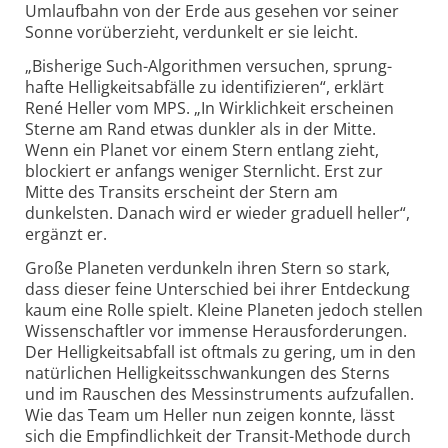
Umlaufbahn von der Erde aus gesehen vor seiner
Sonne vorüber­zieht, verdunkelt er sie leicht.
„Bisherige Such-Algorithmen versuchen, sprung­
hafte Helligkeits­abfälle zu identifi­zieren“, erklärt
René Heller vom MPS. „In Wirklich­keit erscheinen
Sterne am Rand etwas dunkler als in der Mitte.
Wenn ein Planet vor einem Stern entlang zieht,
blockiert er anfangs weniger Stern­licht. Erst zur
Mitte des Transits erscheint der Stern am
dunkelsten. Danach wird er wieder graduell heller“,
ergänzt er.
Große Planeten verdunkeln ihren Stern so stark,
dass dieser feine Unter­schied bei ihrer Entdeckung
kaum eine Rolle spielt. Kleine Planeten jedoch stellen
Wissen­schaftler vor immense Heraus­forderungen.
Der Helligkeits­abfall ist oftmals zu gering, um in den
natürlichen Helligkeits­schwankungen des Sterns
und im Rauschen des Mess­instruments aufzu­fallen.
Wie das Team um Heller nun zeigen konnte, lässt
sich die Empfind­lichkeit der Transit-Methode durch