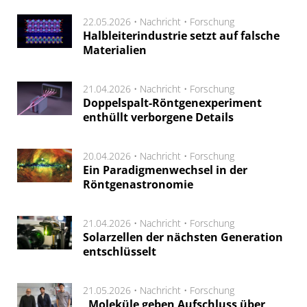
22.05.2026 •
Nachricht
•
Forschung
Halbleiterindustrie setzt auf falsche
Materialien
21.04.2026 •
Nachricht
•
Forschung
Doppelspalt-Röntgenexperiment
enthüllt verborgene Details
20.04.2026 •
Nachricht
•
Forschung
Ein Paradigmenwechsel in der
Röntgenastronomie
21.04.2026 •
Nachricht
•
Forschung
Solarzellen der nächsten Generation
entschlüsselt
21.05.2026 •
Nachricht
•
Forschung
„Moleküle geben Aufschluss über