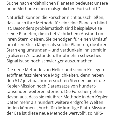
Suche nach erd­ähnlichen Planeten bedeutet unsere
neue Methode einen maßgeblichen Fort­schritt.“
Natürlich können die Forscher nicht ausschließen,
dass auch ihre Methode für einzelne Planeten blind
ist. Besonders proble­matisch sind beispiels­weise
kleine Planeten, die in beträcht­lichem Abstand um
ihren Stern kreisen. Sie benötigen für einen Umlauf
um ihren Stern länger als solche Planeten, die ihren
Stern eng umrunden – und verdunkeln ihn somit in
größeren Zeit­abständen. Ihr ohnehin schwaches
Signal ist so noch schwieriger auszumachen.
Die neue Methode von Heller und seinen Kollegen
eröffnet faszi­nierende Möglich­keiten, denn neben
den 517 jetzt nach­unter­suchten Sternen bietet die
Kepler-Mission noch Datensätze von hundert­
tausenden weiteren Sternen. Die Forscher gehen
davon aus, dass sie mit ihrer Methode in den Kepler-
Daten mehr als hundert weitere erdgroße Welten
finden können. „Auch für die künftige Plato-Mission
der Esa ist diese neue Methode wertvoll“, so MPS-