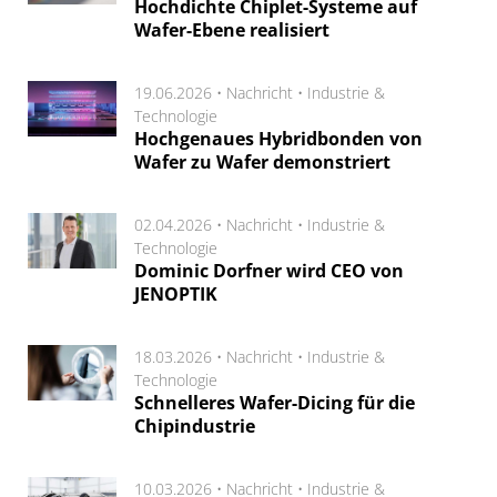
Hochdichte Chiplet-Systeme auf
Wafer-Ebene realisiert
19.06.2026 •
Nachricht
•
Industrie &
Technologie
Hochgenaues Hybridbonden von
Wafer zu Wafer demonstriert
02.04.2026 •
Nachricht
•
Industrie &
Technologie
Dominic Dorfner wird CEO von
JENOPTIK
18.03.2026 •
Nachricht
•
Industrie &
Technologie
Schnelleres Wafer-Dicing für die
Chipindustrie
10.03.2026 •
Nachricht
•
Industrie &