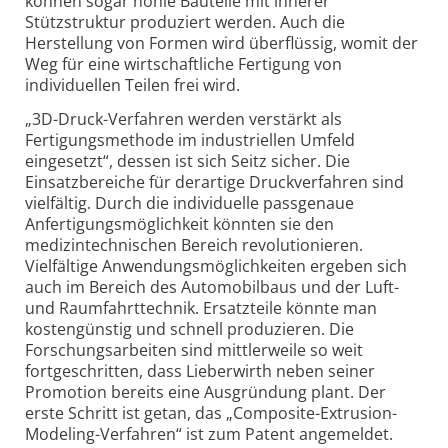
können sogar hohle Bauteile mit innerer
Stützstruktur produziert werden. Auch die
Herstellung von Formen wird überflüssig, womit der
Weg für eine wirtschaftliche Fertigung von
individuellen Teilen frei wird.
„3D-Druck-Verfahren werden verstärkt als
Fertigungs­methode im industriellen Umfeld
eingesetzt“, dessen ist sich Seitz sicher. Die
Einsatzbereiche für derartige Druck­verfahren sind
vielfältig. Durch die individuelle passgenaue
Anfertigungs­möglichkeit könnten sie den
medizintechnischen Bereich revolutionieren.
Vielfältige Anwendungs­möglichkeiten ergeben sich
auch im Bereich des Automobil­baus und der Luft-
und Raumfahrt­technik. Ersatzteile könnte man
kostengünstig und schnell produzieren. Die
Forschungsarbeiten sind mittlerweile so weit
fortgeschritten, dass Lieberwirth neben seiner
Promotion bereits eine Ausgründung plant. Der
erste Schritt ist getan, das „Composite-
Extrusion-
Modeling-
Verfahren“ ist zum Patent angemeldet.