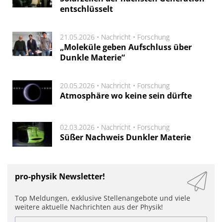
entschlüsselt
21.05.2026 •
Nachricht
•
Forschung
„Moleküle geben Aufschluss über
Dunkle Materie“
20.05.2026 •
Nachricht
•
Forschung
Atmosphäre wo keine sein dürfte
02.03.2026 •
Nachricht
•
Forschung
Süßer Nachweis Dunkler Materie
pro-physik Newsletter!
Top Meldungen, exklusive Stellenangebote und viele
weitere aktuelle Nachrichten aus der Physik!