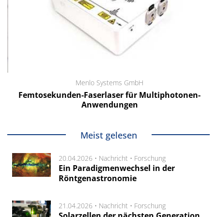
Menlo Systems GmbH
Femtosekunden-Faserlaser für Multiphotonen-
Anwendungen
Meist gelesen
20.04.2026 •
Nachricht
•
Forschung
Ein Paradigmenwechsel in der
Röntgenastronomie
21.04.2026 •
Nachricht
•
Forschung
Solarzellen der nächsten Generation