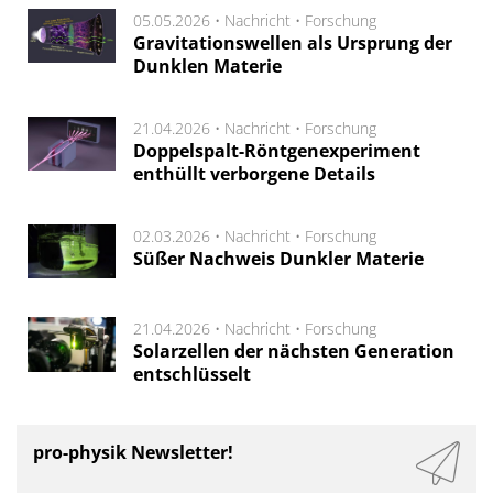
05.05.2026 •
Nachricht
•
Forschung
Gravitationswellen als Ursprung der
Dunklen Materie
21.04.2026 •
Nachricht
•
Forschung
Doppelspalt-Röntgenexperiment
enthüllt verborgene Details
02.03.2026 •
Nachricht
•
Forschung
Süßer Nachweis Dunkler Materie
21.04.2026 •
Nachricht
•
Forschung
Solarzellen der nächsten Generation
entschlüsselt
pro-physik Newsletter!