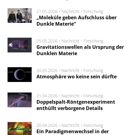
21.05.2026 •
Nachricht
•
Forschung
„Moleküle geben Aufschluss über
Dunkle Materie“
05.05.2026 •
Nachricht
•
Forschung
Gravitationswellen als Ursprung der
Dunklen Materie
20.05.2026 •
Nachricht
•
Forschung
Atmosphäre wo keine sein dürfte
21.04.2026 •
Nachricht
•
Forschung
Doppelspalt-Röntgenexperiment
enthüllt verborgene Details
20.04.2026 •
Nachricht
•
Forschung
Ein Paradigmenwechsel in der