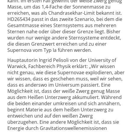
kann. Im ersten Fall gewinnt der weiße Zwerg genug
Masse, um das 1,4-Fache der Sonnenmasse zu
erreichen, was als Chandrasekhar-Limit bekannt ist.
HD265434 passt in das zweite Szenario, bei dem die
Gesamt­masse eines Sternsystems aus mehreren
Sternen nahe oder über dieser Grenze liegt. Bisher
wurden nur wenige andere Stern­systeme entdeckt,
die diesen Grenzwert erreichen und zu einer
Supernova vom Typ Ia führen werden.
Hauptautorin Ingrid Pelisoli von der University of
Warwick, Fachbereich Physik erklärt: „Wir wissen
nicht genau, wie diese Supernovae explodieren, aber
wir wissen, dass es geschehen muss, weil wir sehen,
dass es anderswo im Universum passiert. Eine
Möglichkeit ist, dass der weiße Zwerg genug Masse
aus dem Heißen Unterzwerg akkumuliert. Während
die beiden einander umkreisen und sich annähern,
beginnt Materie aus dem heißen Unterzwerg zu
entweichen und auf den weißen Zwerg
überzugehen. Eine andere Möglichkeit ist, dass sie
Energie durch Gravitations­wellen­emissionen