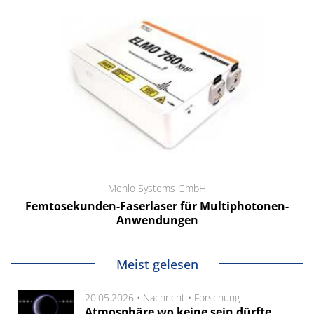
Menlo Systems GmbH
Femtosekunden-Faserlaser für Multiphotonen-
Anwendungen
Meist gelesen
20.05.2026 •
Nachricht
•
Forschung
Atmosphäre wo keine sein dürfte