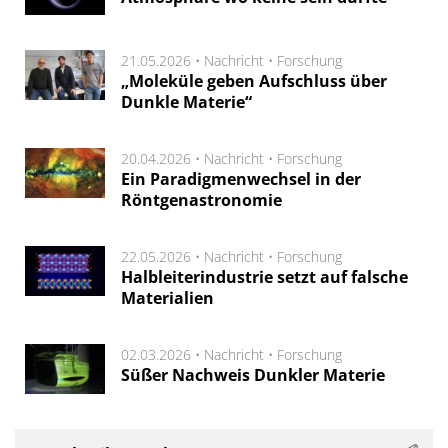
21.05.2026 •
Nachricht
•
Forschung
„Moleküle geben Aufschluss über
Dunkle Materie“
20.04.2026 •
Nachricht
•
Forschung
Ein Paradigmenwechsel in der
Röntgenastronomie
22.05.2026 •
Nachricht
•
Forschung
Halbleiterindustrie setzt auf falsche
Materialien
02.03.2026 •
Nachricht
•
Forschung
Süßer Nachweis Dunkler Materie