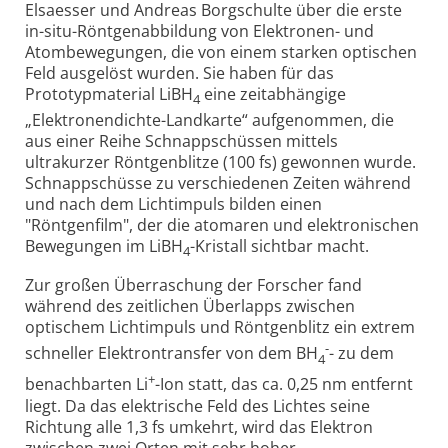
Elsaesser und Andreas Borgschulte über die erste
in-situ-Röntgenabbildung von Elektronen- und
Atombewegungen, die von einem starken optischen
Feld ausgelöst wurden. Sie haben für das
Prototypmaterial LiBH
eine zeitabhängige
4
„Elektronendichte-Landkarte“ aufgenommen, die
aus einer Reihe Schnappschüssen mittels
ultrakurzer Röntgenblitze (100 fs) gewonnen wurde.
Schnappschüsse zu verschiedenen Zeiten während
und nach dem Lichtimpuls bilden einen
"Röntgenfilm", der die atomaren und elektronischen
Bewegungen im LiBH
-Kristall sichtbar macht.
4
Zur großen Überraschung der Forscher fand
während des zeitlichen Überlapps zwischen
optischem Lichtimpuls und Röntgenblitz ein extrem
-
schneller Elektrontransfer von dem BH
- zu dem
4
+
benachbarten Li
-Ion statt, das ca. 0,25 nm entfernt
liegt. Da das elektrische Feld des Lichtes seine
Richtung alle 1,3 fs umkehrt, wird das Elektron
zwischen zwei Orten mit sehr hoher