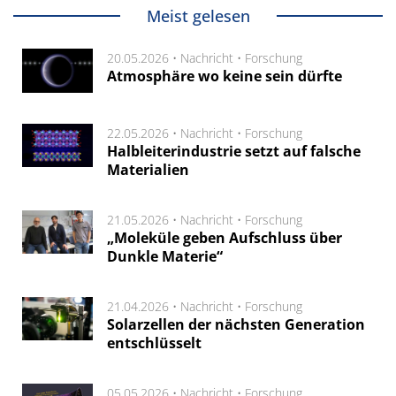
Meist gelesen
20.05.2026 •
Nachricht
•
Forschung
Atmosphäre wo keine sein dürfte
22.05.2026 •
Nachricht
•
Forschung
Halbleiterindustrie setzt auf falsche
Materialien
21.05.2026 •
Nachricht
•
Forschung
„Moleküle geben Aufschluss über
Dunkle Materie“
21.04.2026 •
Nachricht
•
Forschung
Solarzellen der nächsten Generation
entschlüsselt
05.05.2026 •
Nachricht
•
Forschung