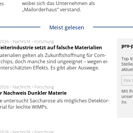
wobei sich das Unternehmen als
es
„Mailorderhaus“ verstand.
Meist gelesen
.2026 •
Nachricht
•
Forschung
pro-
eiterindustrie setzt auf falsche Materialien
te­ri­a­li­en gel­ten als Zu­kunfts­hoff­nung für Com­
Top M
r­chips, doch man­che sind un­ge­eig­net – we­gen ei­
Stell
n­ter­schätz­ten Ef­fekts. Es gibt aber Aus­we­ge.
aktue
.2026 •
Nachricht
•
Forschung
Mit I
r Nachweis Dunkler Materie
unse
e unter­sucht Saccha­ro­se als mög­li­ches De­tek­tor­
zu.
­rial für leich­te WIMPs.
.2026 •
Nachricht
•
Forschung