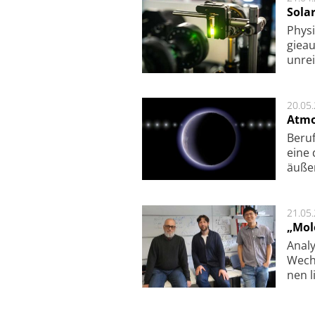
Sola
Physi
gie­a
unrei
20.05
Atmo
Beruf
eine 
äu­ße
21.05
„Mol
Analy
Wech­
nen l