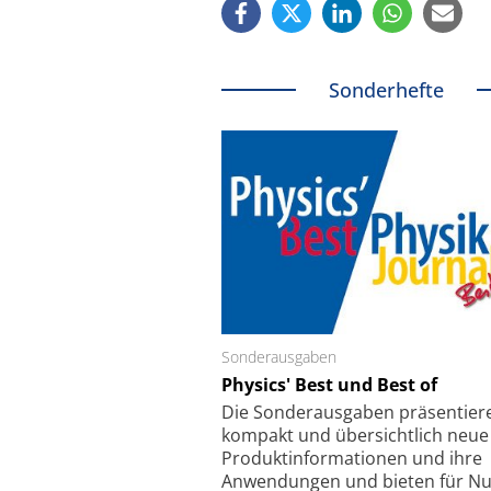
Sonderhefte
Sonderausgaben
Schäfter + Kirchhoff
Physics' Best und Best of
Faserkoppler mit S
Feinfokussierungsmec
Die Sonder­ausgaben präsentier
kompakt und übersichtlich neue
Produkt­informationen und ihre
Anwendungen und bieten für Nu