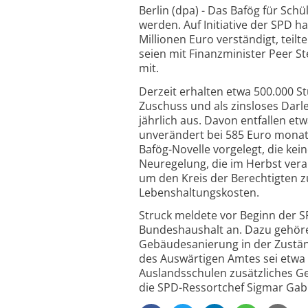
Berlin (dpa) - Das Bafög für Sch
werden. Auf Initiative der SPD h
Millionen Euro verständigt, teilt
seien mit Finanzminister Peer S
mit.
Derzeit erhalten etwa 500.000 St
Zuschuss und als zinsloses Darle
jährlich aus. Davon entfallen et
unverändert bei 585 Euro monatl
Bafög-Novelle vorgelegt, die ke
Neuregelung, die im Herbst verab
um den Kreis der Berechtigten zu
Lebenshaltungskosten.
Struck meldete vor Beginn der S
Bundeshaushalt an. Dazu gehören
Gebäudesanierung in der Zuständ
des Auswärtigen Amtes sei etwa 
Auslandsschulen zusätzliches Gel
die SPD-Ressortchef Sigmar Gabr