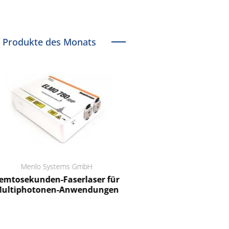
Produkte des Monats
Menlo Systems GmbH
RCT Reichelt Chemietechnik
tosekunden-Faserlaser für
Ein Unternehmen für I
ltiphotonen-Anwendungen