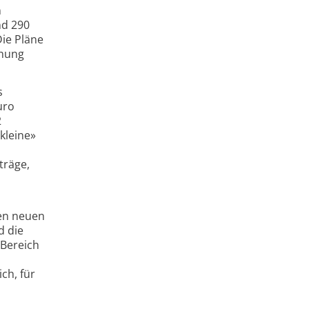
n
nd 290
Die Pläne
öhung
s
uro
2
kleine»
träge,
den neuen
d die
 Bereich
ch, für