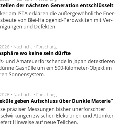
rzellen der nächsten Generation entschlüsselt
ker am ISTA er­klä­ren die außer­ge­wöhn­li­che Ener­
us­beu­te von Blei-Halo­ge­nid-Perows­ki­ten mit Ver­
­ni­gung­en und De­fek­ten.
.2026 •
Nachricht
•
Forschung
sphäre wo keine sein dürfte
s- und Ama­teuer­for­schen­de in Japan de­tek­tie­ren
dün­ne Gas­hül­le um ein 500-Kilo­meter-Objekt im
­ren Son­nen­sys­tem.
.2026 •
Nachricht
•
Forschung
eküle geben Aufschluss über Dunkle Materie“
se prä­zi­ser Mes­sung­en bis­her un­er­for­schter
sel­wir­kung­en zwi­schen Elek­tro­nen und Atom­ker­
ie­fert Hin­wei­se auf neue Teil­chen.