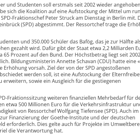
üler und Studenten soll erstmals seit 2002 wieder angehobe
abe sich die Koalition auf eine Aufstockung der Mittel um ru
e SPD-Fraktionschef Peter Struck am Dienstag in Berlin mit. 
teinbrück (SPD) abgestimmt. Der Ressortchef trage die Erh
udenten und 350.000 Schüler das Bafög, das je zur Hälfte al
hen gezahlt wird. Dafür gibt der Staat etwa 2,2 Milliarden E
wa 65 Prozent auf den Bund. Der Höchstbetrag liegt seit 200
ich. Bildungsministerin Annette Schavan (CDU) hatte eine «
ine Erhöhung vorsah. Ziel der von der SPD angestoßenen
schiedet werden soll, ist eine Aufstockung der Elternfreibe
 erweitern, sowie ein Ausgleich für die gestiegenen
PD-Fraktionssitzung weiteren finanziellen Mehrbedarf für 
 etwa 500 Millionen Euro für die Verkehrsinfrastruktur un
igkeit von Ressortchef Wolfgang Tiefensee (SPD). Auch im
zur Finanzierung der Goethe-Institute und der deutschen
d erforderlich. Dies gelte auch für Projekte im Umweltberei
iel die Verantwortung hat.