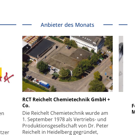
Anbieter des Monats
 GmbH
SmarAct GmbH
RCT Reichelt Chemietechnik GmbH +
Co.
uper-
Elektronenmikroskopie auf
Fem
hanismus
kleinstem Raum
Mu
Die Reichelt Chemietechnik wurde am
en
1. September 1978 als Vertriebs- und
Produktionsgesellschaft von Dr. Peter
Reichelt in Heidelberg gegründet,
tzer