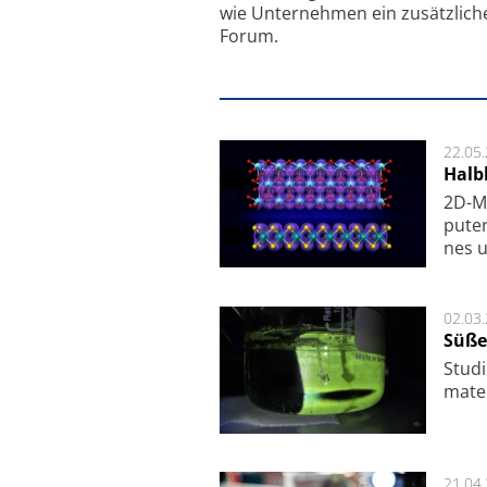
wie Unternehmen ein zusätzlich
Forum.
22.05
Halbl
2D-Ma
pu­te
nes u
02.03
Süße
Studi
ma­te
21.04