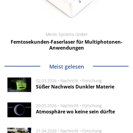
Menlo Systems GmbH
Femtosekunden-Faserlaser für Multiphotonen-
Anwendungen
Meist gelesen
02.03.2026 •
Nachricht
•
Forschung
Süßer Nachweis Dunkler Materie
20.05.2026 •
Nachricht
•
Forschung
Atmosphäre wo keine sein dürfte
21.04.2026 •
Nachricht
•
Forschung