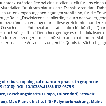
uanten­zuständen flexibel einzustellen, stellt für uns einen
aterialien für ultra­miniaturisierte Transistoren dar.“ Dabei
lien unter Umgebungs­bedingungen stabil sind, für die Entw
tige Rolle. „Faszinierend ist allerdings auch das weiter­geh
anten­zustände zu erzeugen und diese gezielt miteinander zu
„Ob sich dieses Potenzial auch tatsächlich für künftige Qua
gs noch völlig offen.“ Denn hier genüge es nicht, loka­lisiert
bändern zu erzeugen – diese müssten auch mit andern Mater
erden, dass die Voraus­setzungen für Qubits tatsächlich ge
 of robust topological quantum phases in graphene
 (2018); DOI: 10.1038/s41586-018-0375-9
ry, Forschungsinstitut Empa, Dübendorf, Schweiz
len), Max-Planck-Institut für Polymerforschung, Mainz