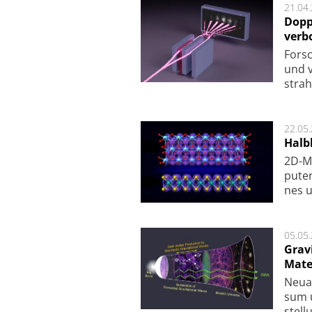
21.04
Dopp
verb
For­sc
und v
strah
22.05
Halbl
2D-Ma
pu­te
nes u
05.05
Grav
Mate
Neu­a
sum u
stel­