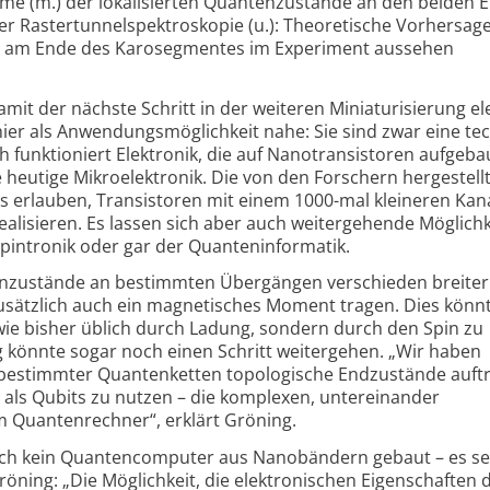
e (m.) der lokalisierten Quantenzustände an den beiden 
er Rastertunnelspektroskopie (u.): Theoretische Vorhersage
 am Ende des Karosegmentes im Experiment aussehen
damit der nächste Schritt in der weiteren Minia­turisierung el
 hier als Anwendungs­möglichkeit nahe: Sie sind zwar eine te
 funktioniert Elektronik, die auf Nano­transistoren aufgebau
 heutige Mikro­elektronik. Die von den Forschern herge­stell
 erlauben, Transistoren mit einem 1000-mal kleineren Kana
ealisieren. Es lassen sich aber auch weiter­gehende Möglich­
Spintronik oder gar der Quanten­informatik.
en­zustände an bestimmten Übergängen verschieden breiter
ätzlich auch ein magne­tisches Moment tragen. Dies könnt
wie bisher üblich durch Ladung, sondern durch den Spin zu
g könnte sogar noch einen Schritt weitergehen. „Wir haben
estimmter Quanten­ketten topo­logische Endzu­stände auftr
se als Qubits zu nutzen – die komplexen, untereinander
 Quanten­rechner“, erklärt Gröning.
ch kein Quanten­computer aus Nanobändern gebaut – es se
öning: „Die Möglich­keit, die elek­tronischen Eigenschaften 