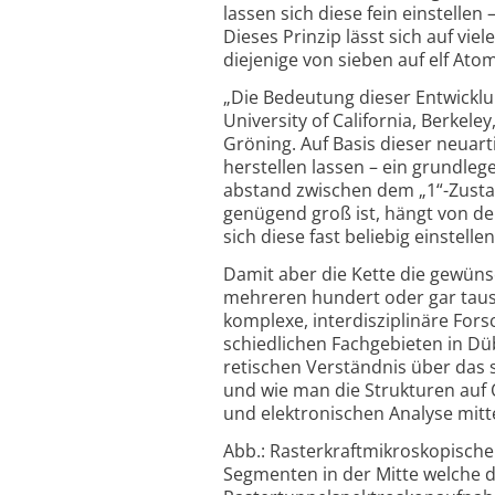
lassen sich diese fein einstellen
Dieses Prinzip lässt sich auf v
diejenige von sieben auf elf Ato
„Die Bedeutung dieser Entwicklu
University of Cali­fornia, Berke
Gröning. Auf Basis dieser neuart
herstellen lassen – ein grund­le
abstand zwischen dem „1“-Zusta
genügend groß ist, hängt von de
sich diese fast beliebig einstellen
Damit aber die Kette die gewünsc
mehreren hundert oder gar tause
komplexe, inter­disziplinäre For
schiedlichen Fach­gebieten in 
retischen Verständnis über das 
und wie man die Strukturen auf O
und elek­tronischen Analyse mitt
Abb.: Rasterkraftmikroskopisch
Segmenten in der Mitte welche d