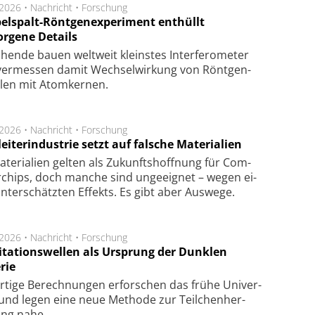
.2026 •
Nachricht
•
Forschung
elspalt-Röntgenexperiment enthüllt
orgene Details
hen­de bau­en welt­weit kleins­tes In­ter­fe­ro­me­ter
er­mes­sen da­mit Wech­sel­wir­kung von Rönt­gen­
­len mit Atom­ker­nen.
.2026 •
Nachricht
•
Forschung
eiterindustrie setzt auf falsche Materialien
te­ri­a­li­en gel­ten als Zu­kunfts­hoff­nung für Com­
r­chips, doch man­che sind un­ge­eig­net – we­gen ei­
n­ter­schätz­ten Ef­fekts. Es gibt aber Aus­we­ge.
.2026 •
Nachricht
•
Forschung
itationswellen als Ursprung der Dunklen
rie
rtige Be­rech­nung­en er­for­schen das frü­he Uni­ver­
nd legen eine neue Me­tho­de zur Teil­chen­her­
lung nahe.