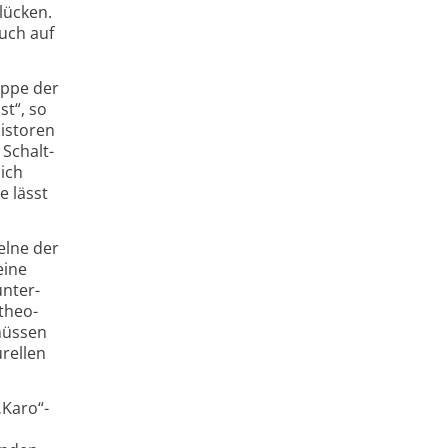
dlücken.
auch auf
uppe der
st“, so
sistoren
 Schalt­
ich
e lässt
elne der
eine
unter­
theo­
müssen
urellen
„Karo“-