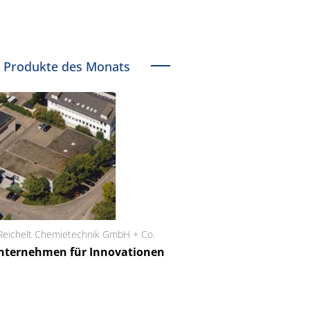
Produkte des Monats
chnik GmbH + Co.
Schäfter + Kirchhoff GmbH
r Innovationen
Faserkoppler mit Super-
Feinfokussierungsmechanismus