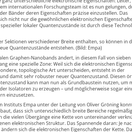
ganz unter­schiedliche elek­tronische Eigen­schaften: Leiter,
inem inter­nationalen Forschungs­team ist es nun gelungen, 
 der Bänder deren Eigen­schaften präzise einzu­stellen. Das
ch nicht nur die gewöhnlichen elek­tronischen Eigen­schaft
pezieller lokaler Quanten­zustände ist durch diese Tech­no
Sektionen verschiedener Breite enthalten, so können in 
eue Quantenzustände entstehen. (Bild: Empa)
alen Graphen-Nanobands ändert, in diesem Fall von sieben
 eine spezielle Zone: Weil sich die elek­tronischen Eigen­s
ondere, topo­logische Art unter­scheiden, entsteht in der
und damit sehr robuster neuer Quanten­zustand. Diesen ört
ten­zustand kann man nun als Grund­baustein nutzen, um 
oder Isolatoren zu erzeugen – und möglicher­weise sogar ein
rn einzusetzen.
en Instituts Empa unter der Leitung von Oliver Gröning konn
aut, dass sich unter­vschiedlich breite Bereiche regelmäßi
 die vielen Übergänge eine Kette von unter­einander verkn
enen elek­tronischen Struktur. Das Spannende daran: Je nac
ändern sich die elek­tronischen Eigen­schaften der Kette. 