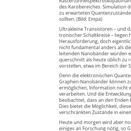
Rastertunnelspektroskopaufnahm
des Karobereiches. Simulation d
zu erwarteten Quantenzustände
sollten. (Bild: Empa)
Ultra­kleine Tran­sistoren – und 
tronischer Schaltkreise – liegen
Heraus­forderung, doch eigentlich
nicht fundamental anders als die
leitenden Nanobänder würden es
querschnitt als heute üblich zu r
vorstellen, etwa im Bereich der 
Denn die elek­tronischen Quant
Graphen-Nano­bänder können zus
ermöglichen, Information nicht 
verarbeiten. Und die Entwicklun
beobachtet, dass an den Enden b
Dies bietet die Möglichkeit, die
verschränkten Zustände in einem
Heute und morgen wird aber no
einiges an Forschung nötig, so Gr