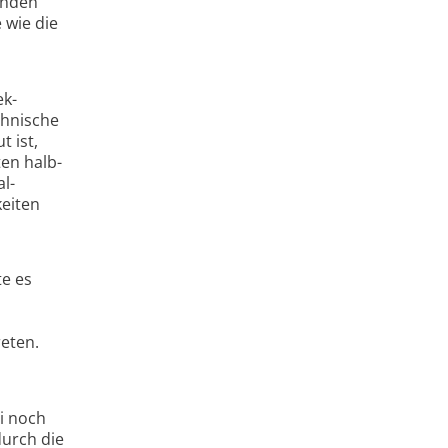
Enden
 wie die
ek­
chnische
t ist,
ten halb­
l­
keiten
e es
eten.
i noch
durch die