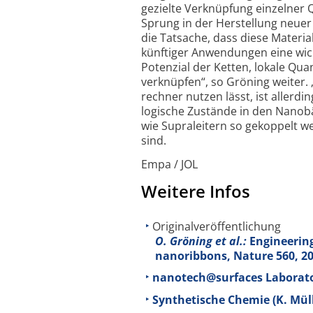
gezielte Verknüpfung einzelner Q
Sprung in der Herstellung neuer M
die Tatsache, dass diese Materia
künftiger Anwen­dungen eine wich
Potenzial der Ketten, lokale Qu
verknüpfen“, so Gröning weiter. 
rechner nutzen lässt, ist allerdin
logische Zustände in den Nano­
wie Supra­leitern so gekoppelt w
sind.
Empa / JOL
Weitere Infos
Originalveröffentlichung
O. Gröning et al.:
Engineering
nanoribbons, Nature 560, 209
nanotech@surfaces Laborato
Synthetische Chemie (K. Mül