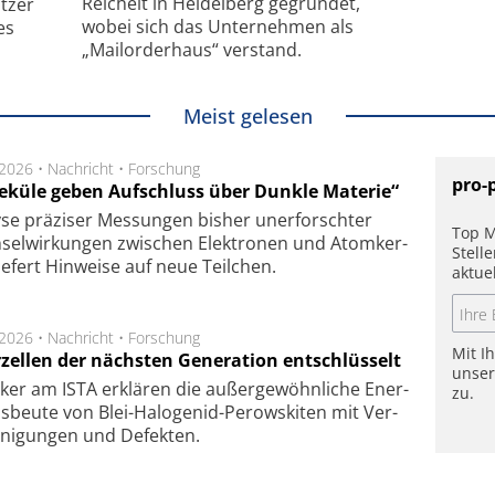
Reichelt in Heidelberg gegründet,
tzer
wobei sich das Unternehmen als
es
„Mailorderhaus“ verstand.
Meist gelesen
.2026 •
Nachricht
•
Forschung
pro-
eküle geben Aufschluss über Dunkle Materie“
se prä­zi­ser Mes­sung­en bis­her un­er­for­schter
Top M
sel­wir­kung­en zwi­schen Elek­tro­nen und Atom­ker­
Stell
ie­fert Hin­wei­se auf neue Teil­chen.
aktue
.2026 •
Nachricht
•
Forschung
Mit I
rzellen der nächsten Generation entschlüsselt
unse
ker am ISTA er­klä­ren die außer­ge­wöhn­li­che Ener­
zu.
us­beu­te von Blei-Halo­ge­nid-Perows­ki­ten mit Ver­
­ni­gung­en und De­fek­ten.