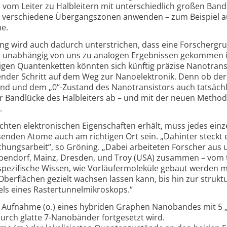
 – vom Leiter zu Halbleitern mit unter­schiedlich großen Ban
iele verschiedene Übergangs­zonen anwenden – zum Beispiel 
me.
ng wird auch dadurch unter­strichen, dass eine Forschergr
ley, unabhängig von uns zu analogen Ergeb­nissen gekommen i
igen Quanten­ketten könnten sich künftig präzise Nano­tran
gender Schritt auf dem Weg zur Nano­elektronik. Denn ob der
nd und dem „0“-Zustand des Nano­transistors auch tatsächl
r Bandlücke des Halbleiters ab – und mit der neuen Method
.
hten elek­tronischen Eigen­schaften erhält, muss jedes einz
nden Atome auch am richtigen Ort sein. „Dahinter steckt 
schungs­arbeit“, so Gröning. „Dabei arbeiteten Forscher aus 
Dübendorf, Mainz, Dresden, und Troy (USA) zusammen – vom 
spezifische Wissen, wie Vorläufer­moleküle gebaut werden 
berflächen gezielt wachsen lassen kann, bis hin zur struk­t
els eines Rastertunnel­mikroskops.“
e Aufnahme (o.) eines hybriden Graphen Nanobandes mit 5 
urch glatte 7-Nanobänder fortgesetzt wird.