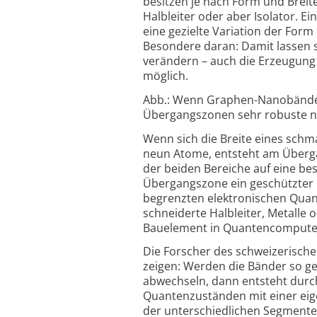
besitzen je nach Form und Breite 
Halbleiter oder aber Isolator. E
eine gezielte Variation der Form
Besondere daran: Damit lassen si
verändern – auch die Erzeugung s
möglich.
Abb.: Wenn Graphen-Nanobänder 
Übergangszonen sehr robuste n
Wenn sich die Breite eines schm
neun Atome, entsteht am Übergang
der beiden Bereiche auf eine bes
Übergangs­zone ein geschützter 
begrenzten elektronischen Quan
schneiderte Halbleiter, Metalle 
Bauelement in Quanten­compute
Die Forscher des schwei­zerisch
zeigen: Werden die Bänder so geb
abwechseln, dann entsteht durch
Quanten­zuständen mit einer eig
der unter­schiedlichen Segmente 