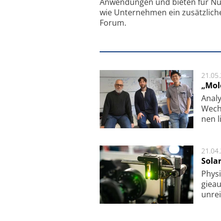
Anwendungen und bieten für Nu
wie Unternehmen ein zusätzlich
Forum.
21.05
„Mol
Analy
Wech­
nen l
21.04
Sola
Physi
gie­a
unrei