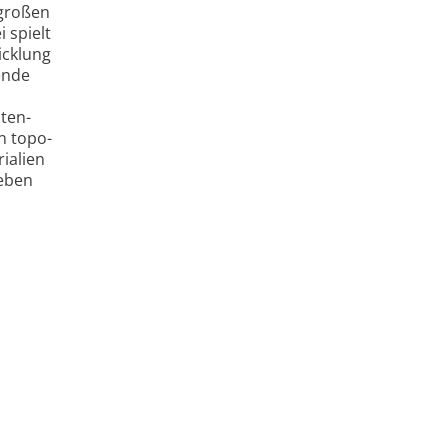
 großen
 spielt
icklung
ende
nten­
en topo­
ialien
geben