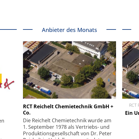
Anbieter des Monats
Menlo Systems GmbH
RCT Reichelt Chemiete
RCT Reichelt Chemietechnik GmbH +
Co.
Femtosekunden-Faserlaser für
Ein Unternehmen fü
Multiphotonen-Anwendungen
Die Reichelt Chemietechnik wurde am
en
1. September 1978 als Vertriebs- und
Produktionsgesellschaft von Dr. Peter