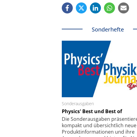
Sonderhefte
hoff GmbH
Sonderausgaben
SmarAct GmbH
it Super-
Elektronenmikroskopie auf
Physics' Best und Best of
smechanismus
kleinstem Raum
Die Sonder­ausgaben präsentier
kompakt und übersichtlich neue
Produkt­informationen und ihre