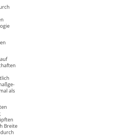
durch
en
logie
den
 auf
chaften
lich
maßge­
mal als
ten
g
üpften
h Breite
Dadurch