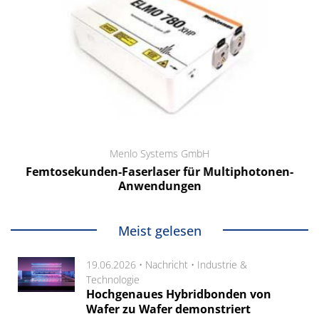
Menlo Systems GmbH
Femtosekunden-Faserlaser für Multiphotonen-
Anwendungen
Meist gelesen
19.06.2026 •
Nachricht
•
Industrie &
Technologie
Hochgenaues Hybridbonden von
Wafer zu Wafer demonstriert