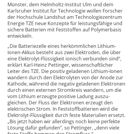
Münster, dem Helmholtz-Institut Ulm und dem
Karlsruher Institut für Technologie wollen Forscher
der Hochschule Landshut am Technologie­zentrum
Energie TZE neue Konzepte für leistungs­fähige und
sichere Batterien mit Feststoffen auf Polymer­basis
entwickeln.
„Die Batteriezelle eines herkömm­lichen Lithium-
Ionen-Akkus besteht aus zwei Elektroden, die über
eine Elektrolyt-Flüssigkeit ionisch verbunden sind“,
erklärt Karl-Heinz Pettinger, wissen­schaft­licher
Leiter des TZE. Die positiv geladenen Lithium-Ionen
wandern durch den Elektrolyten von der Anode zur
Kathode, während die negativ geladenen Elektronen
durch einen externen Stromkreis wandern, um die
vom Lithium erzeugte positive Ladung auszu­
gleichen. Der Fluss der Elektronen erzeugt den
elektrischen Strom. In Feststoff­batterien wird die
Elektrolyt-Flüssigkeit durch feste Materialien ersetzt.
„Bis jetzt haben wir allerdings noch keine perfekte
Lösung dafür gefunden“, so Pettinger, „denn viele
feste Stoffe hemmen den Stromfluss.“