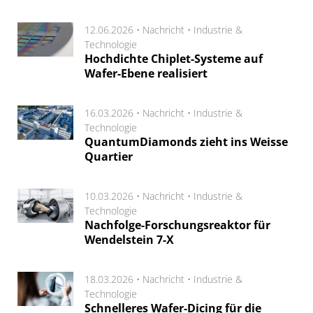
12.06.2026 •
Nachricht
•
Industrie &
Technologie
Hochdichte Chiplet-Systeme auf
Wafer-Ebene realisiert
16.03.2026 •
Nachricht
•
Industrie &
Technologie
QuantumDiamonds zieht ins Weisse
Quartier
10.03.2026 •
Nachricht
•
Industrie &
Technologie
Nachfolge-Forschungsreaktor für
Wendelstein 7-X
18.03.2026 •
Nachricht
•
Industrie &
Technologie
Schnelleres Wafer-Dicing für die