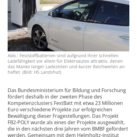
Abb.: Fest­stoff­batte­rien sind auf­grund ihrer schnel­len
Lade­fä­hig­keit vor allem für Elek­tro­autos attrak­tiv, denen
das Manko langer Lade­zeiten und kurzer Reich­weiten an­
haftet. (Bild: HS Lands­hut)
Das Bundes­ministerium für Bildung und Forschung
fördert deshalb in der zweiten Phase des
Kompetenz­clusters FestBatt mit etwa 23 Millionen
Euro verschiedene Projekte zur erfolg­reichen
Bewältigung dieser Frage­stellungen. Das Projekt
FB2-POLY wurde als eines der Projekte ausgewählt,
die in den nächsten drei Jahren vom BMBF gefördert
werden. Gemeinsam mit dem Helmholtz-Institut