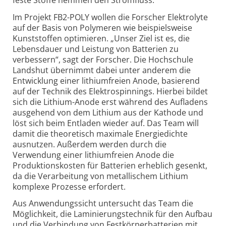
Im Projekt FB2-POLY wollen die Forscher Elektrolyte
auf der Basis von Polymeren wie beispiels­weise
Kunststoffen optimieren. „Unser Ziel ist es, die
Lebensdauer und Leistung von Batterien zu
verbessern“, sagt der Forscher. Die Hochschule
Landshut übernimmt dabei unter anderem die
Entwicklung einer lithium­freien Anode, basierend
auf der Technik des Elektro­spinnings. Hierbei bildet
sich die Lithium-Anode erst während des Aufladens
ausgehend von dem Lithium aus der Kathode und
löst sich beim Entladen wieder auf. Das Team will
damit die theoretisch maximale Energie­dichte
ausnutzen. Außerdem werden durch die
Verwendung einer lithium­freien Anode die
Produktions­kosten für Batterien erheblich gesenkt,
da die Verarbeitung von metal­lischem Lithium
komplexe Prozesse erfordert.
Aus Anwendungs­sicht untersucht das Team die
Möglichkeit, die Laminierungst­echnik für den Aufbau
und die Verbindung von Festkörper­batterien mit