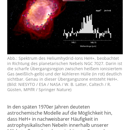
Abb.: Spektrum des Heliumhydrid-Ions HeH+, beobachtet
in Richtung des planetarischen Nebels NGC 7027. Darin ist
die scharfe Übergangsregion zwischen heißem ionisiertem
Gas (weißlich-gelb) und der kühleren Hülle (in rot) deutlich
sichtbar. Genau in dieser Übergangszone entsteht HeH+.
(Bild: NIESYTO / ESA / NASA / W. B. Latter, Caltech / R.
Güsten, MPIfR / Springer Nature)
In den späten 1970er Jahren deuteten
astrochemische Modelle auf die Möglichkeit hin,
dass HeH+ in nachweisbarer Häufigkeit in
astrophysikalischen Nebeln innerhalb unserer