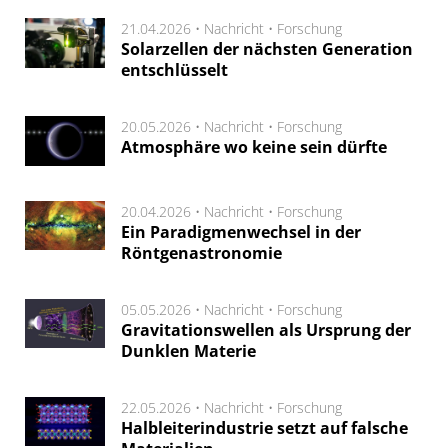
21.04.2026 •
Nachricht
•
Forschung
Solarzellen der nächsten Generation
entschlüsselt
20.05.2026 •
Nachricht
•
Forschung
Atmosphäre wo keine sein dürfte
20.04.2026 •
Nachricht
•
Forschung
Ein Paradigmenwechsel in der
Röntgenastronomie
05.05.2026 •
Nachricht
•
Forschung
Gravitationswellen als Ursprung der
Dunklen Materie
22.05.2026 •
Nachricht
•
Forschung
Halbleiterindustrie setzt auf falsche