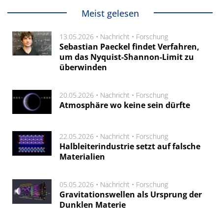
Meist gelesen
13.05.2026 •
Nachricht
•
Forschung
Sebastian Paeckel findet Verfahren,
um das Nyquist-Shannon-Limit zu
überwinden
20.05.2026 •
Nachricht
•
Forschung
Atmosphäre wo keine sein dürfte
22.05.2026 •
Nachricht
•
Forschung
Halbleiterindustrie setzt auf falsche
Materialien
05.05.2026 •
Nachricht
•
Forschung
Gravitationswellen als Ursprung der
Dunklen Materie