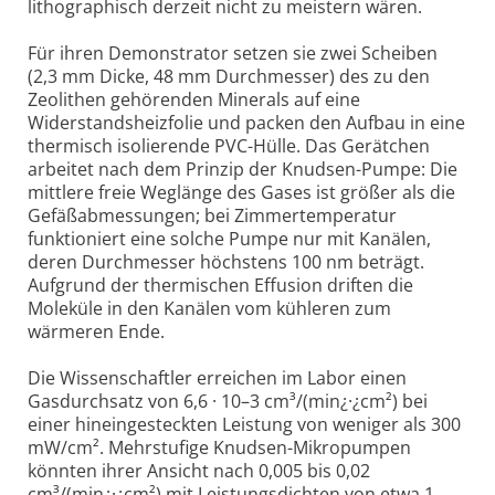
lithographisch derzeit nicht zu meistern wären.
Für ihren Demonstrator setzen sie zwei Scheiben
(2,3 mm Dicke, 48 mm Durchmesser) des zu den
Zeolithen gehörenden Minerals auf eine
Widerstandsheizfolie und packen den Aufbau in eine
thermisch isolierende PVC-Hülle. Das Gerätchen
arbeitet nach dem Prinzip der Knudsen-Pumpe: Die
mittlere freie Weglänge des Gases ist größer als die
Gefäßabmessungen; bei Zimmertemperatur
funktioniert eine solche Pumpe nur mit Kanälen,
deren Durchmesser höchstens 100 nm beträgt.
Aufgrund der thermischen Effusion driften die
Moleküle in den Kanälen vom kühleren zum
wärmeren Ende.
Die Wissenschaftler erreichen im Labor einen
Gasdurchsatz von 6,6 · 10–3 cm³/(min¿·¿cm²) bei
einer hineingesteckten Leistung von weniger als 300
mW/cm². Mehrstufige Knudsen-Mikropumpen
könnten ihrer Ansicht nach 0,005 bis 0,02
cm³/(min¿·¿cm²) mit Leistungsdichten von etwa 1